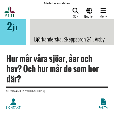
Medarbetarwebben
Till startsida
Sök
English
Meny
2
jul
Björkanderska, Skeppsbron 24 , Visby
Hur mår våra sjöar, åar och
hav? Och hur mår de som bor
där?
SEMINARIER, WORKSHOPS |
KONTAKT
FAKTA