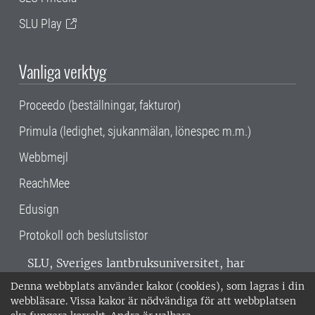
SLU Play
Vanliga verktyg
Proceedo (beställningar, fakturor)
Primula (ledighet, sjukanmälan, lönespec m.m.)
Webbmejl
ReachMee
Edusign
Protokoll och beslutslistor
SLU, Sveriges lantbruksuniversitet, har
verksamhet över hela Sverige. Huvudorter är
Denna webbplats använder kakor (cookies), som lagras i din
Alnarp, Uppsala och Umeå.
SLU är
webbläsare. Vissa kakor är nödvändiga för att webbplatsen
miljöcertifierat enligt ISO 14001. •
Telefon: