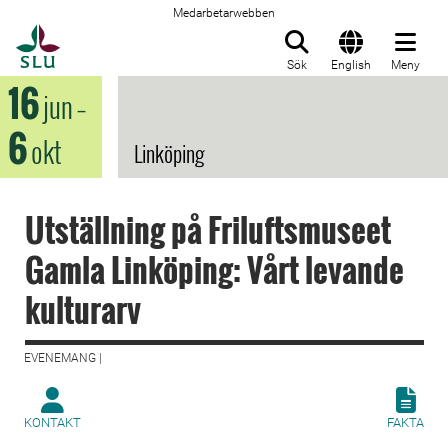
Medarbetarwebben
Till startsida
Sök
English
Meny
16
jun
–
6
okt
Linköping
Utställning på Friluftsmuseet
Gamla Linköping: Vårt levande
kulturarv
EVENEMANG |
KONTAKT
FAKTA