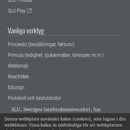
SLU Play
Vanliga verktyg
Proceedo (beställningar, fakturor)
Primula (ledighet, sjukanmälan, lönespec m.m.)
Webbmejl
ReachMee
Edusign
Protokoll och beslutslistor
SLU, Sveriges lantbruksuniversitet, har
verksamhet över hela Sverige. Huvudorter är
Denna webbplats använder kakor (cookies), som lagras i din
Alnarp, Uppsala och Umeå.
SLU är
webbläsare. Vissa kakor är nödvändiga för att webbplatsen