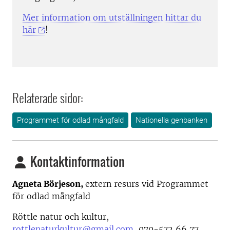
Mer information om utställningen hittar du
här
!
Relaterade sidor:
Programmet för odlad mångfald
Nationella genbanken
Kontaktinformation
Agneta Börjeson,
extern resurs vid Programmet
för odlad mångfald
Röttle natur och kultur,
rottlenaturkultur@gmail.com
, 070-572 66 77.