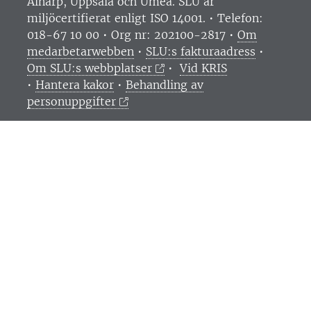
Alnarp, Uppsala och Umeå.
SLU är
miljöcertifierat enligt ISO 14001. •
Telefon:
018-67 10 00 • Org nr: 202100-2817 •
Om
medarbetarwebben
•
SLU:s fakturaadress
•
Om SLU:s webbplatser
•
Vid KRIS
•
Hantera kakor
•
Behandling av
personuppgifter