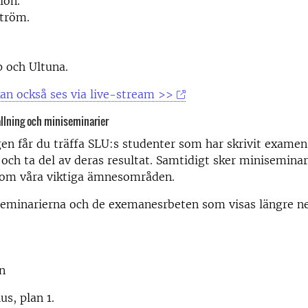
ion.
ström.
p och Ultuna.
an också ses via live-stream >>
llning och miniseminarier
gen får du träffa SLU:s studenter som har skrivit exame
 och ta del av deras resultat. Samtidigt sker minisemina
 om våra viktiga ämnesområden.
eminarierna och de exemanesrbeten som visas längre n
n
us, plan 1.