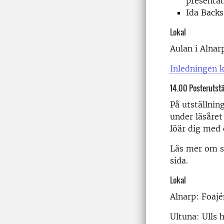
presentat
Ida Back
Lokal
Aulan i Alnar
Inledningen k
14.00 Posterutstä
På utställnin
under läsåret
löär dig med
Läs mer om s
sida.
Lokal
Alnarp: Foajé
Ultuna: Ulls h