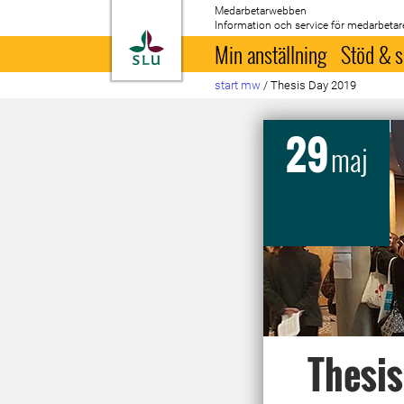
Medarbetarwebben
Information och service för medarbetar
Till startsida
Min anställning
Stöd & s
start mw
/
Thesis Day 2019
29
maj
Thesis