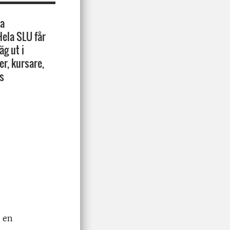
na
Hela SLU får
äg ut i
r, kursare,
:s
r en