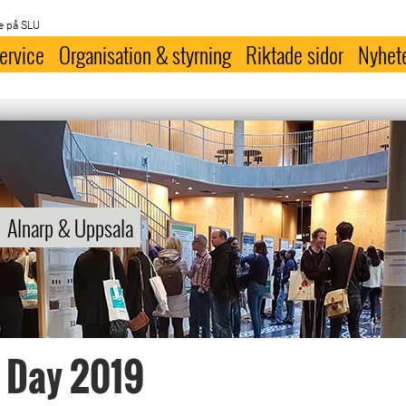
e på SLU
ervice
Organisation & styrning
Riktade sidor
Nyhet
Alnarp & Uppsala
 Day 2019