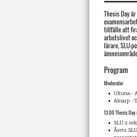
Thesis Day är
examensarbete
tillfälle att 
arbetslivet o
lärare, SLU-p
ämnesområden
Program
Moderator
Ultuna- A
Alnarp -
13.00 Thesis Day
SLU:s rek
Årets SLU