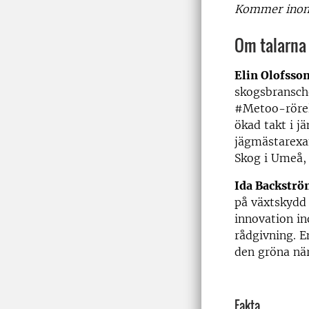
Kommer inom
Om talarna 
Elin Olofsso
skogsbransche
#Metoo-rörels
ökad takt i j
jägmästarexam
Skog i Umeå, 
Ida Backströ
på växtskydd
innovation in
rådgivning. E
den gröna nä
Fakta