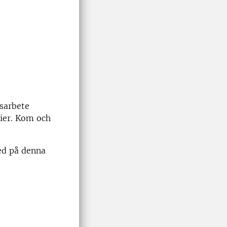
nsarbete
rier. Kom och
ed på denna