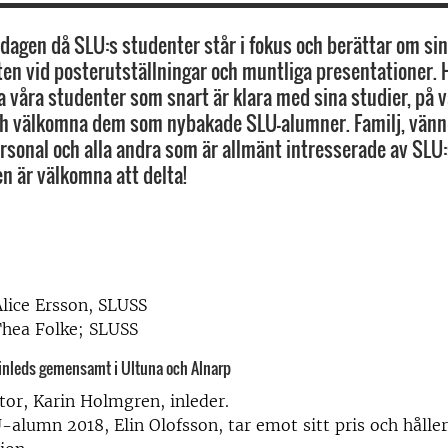
 dagen då SLU:s studenter står i fokus och berättar om si
n vid posterutställningar och muntliga presentationer. 
fira våra studenter som snart är klara med sina studier, på v
ch välkomna dem som nybakade SLU-alumner. Familj, vänne
ersonal och alla andra som är allmänt intresserade av SLU
 är välkomna att delta!
lice Ersson, SLUSS
Thea Folke; SLUSS
 inleds gemensamt i Ultuna och Alnarp
tor, Karin Holmgren, inleder.
-alumn 2018, Elin Olofsson, tar emot sitt pris och hålle