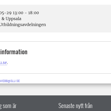
5-29 13:00 - 18:00
 & Uppsala
Utbildningsavdelningen
information
u.se
.
-WEBB@SLU.SE
ig som är
Senaste nytt från