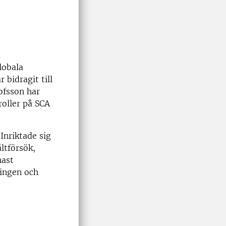
lobala
bidragit till
ofsson har
oller på SCA
nriktade sig
ltförsök,
nast
ningen och