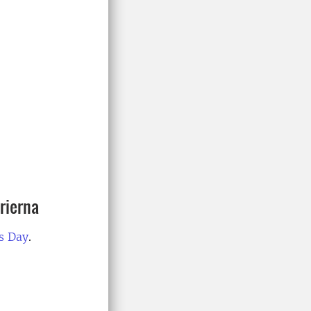
rierna
is Day
.