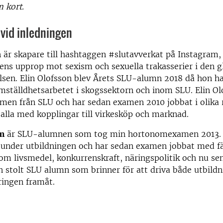
 kort.
vid inledningen
n
är skapare till hashtaggen #slutavverkat på Instagram,
ns upprop mot sexism och sexuella trakasserier i den g
en. Elin Olofsson blev Årets SLU-alumn 2018 då hon har 
ämställdhetsarbetet i skogssektorn och inom SLU. Elin Ol
en från SLU och har sedan examen 2010 jobbat i olika r
alla med kopplingar till virkesköp och marknad.
m
är SLU-alumnen som tog min hortonomexamen 2013. I
 under utbildningen och har sedan examen jobbat med fä
om livsmedel, konkurrenskraft, näringspolitik och nu se
n stolt SLU alumn som brinner för att driva både utbild
ringen framåt.