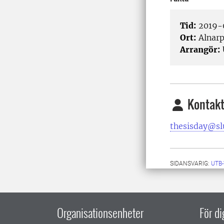
Tid:
2019-0
Ort:
Alnarp
Arrangör:
Kontakt
thesisday@sl
SIDANSVARIG:
UTB
Organisationsenheter
För d