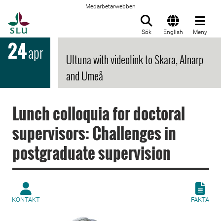
Medarbetarwebben
Till startsida
Sök
English
Meny
24
apr
Ultuna with videolink to Skara, Alnarp
and Umeå
Lunch colloquia for doctoral
supervisors: Challenges in
postgraduate supervision
KONTAKT
FAKTA