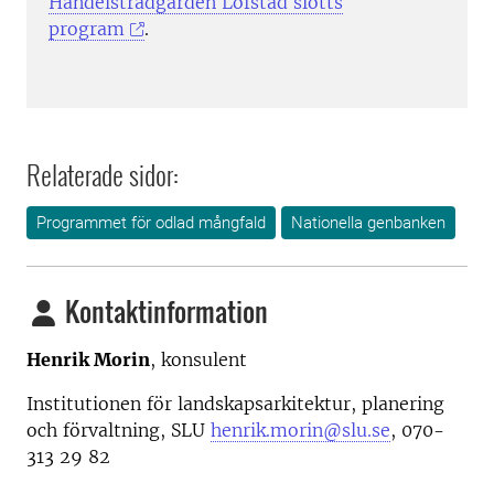
Handelsträdgården Löfstad slotts
program
.
Relaterade sidor:
Programmet för odlad mångfald
Nationella genbanken
Kontaktinformation
Henrik Morin
, konsulent
Institutionen för landskapsarkitektur, planering
och förvaltning, SLU
henrik.morin@slu.se
, 070-
313 29 82