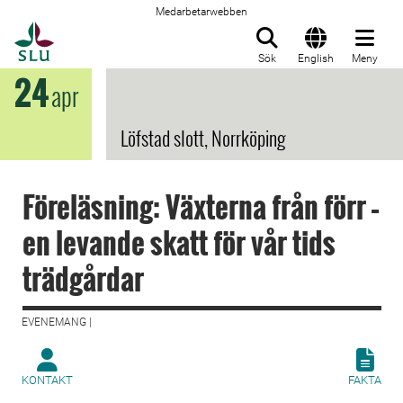
Medarbetarwebben
Till startsida
Sök
English
Meny
24
apr
Löfstad slott, Norrköping
Föreläsning: Växterna från förr –
en levande skatt för vår tids
trädgårdar
EVENEMANG |
KONTAKT
FAKTA