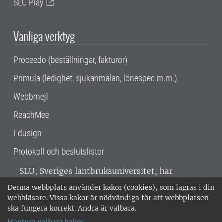
SLU Play
Vanliga verktyg
Proceedo (beställningar, fakturor)
Primula (ledighet, sjukanmälan, lönespec m.m.)
Webbmejl
ReachMee
Edusign
Protokoll och beslutslistor
SLU, Sveriges lantbruksuniversitet, har
verksamhet över hela Sverige. Huvudorter är
Denna webbplats använder kakor (cookies), som lagras i din
Alnarp, Uppsala och Umeå.
SLU är
webbläsare. Vissa kakor är nödvändiga för att webbplatsen
miljöcertifierat enligt ISO 14001. •
Telefon:
ska fungera korrekt. Andra är valbara.
018-67 10 00 • Org nr: 202100-2817 •
Om