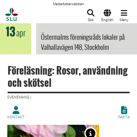
Medarbetarwebben
Till startsida
Sök
English
Meny
13
apr
Östermalms föreningsråds lokaler på
Valhallavägen 148, Stockholm
Föreläsning: Rosor, användning
och skötsel
EVENEMANG |
KONTAKT
FAKTA