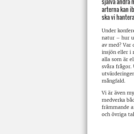
själva andra 
arterna kan ib
ska vi hanter
Under konfer
natur – hur u
av med? Var d
insjön eller 
alla som är e
svåra frågor
utvärderingen
mångfald.
Vi är även m
medverka båda
främmande ar
och övriga tal