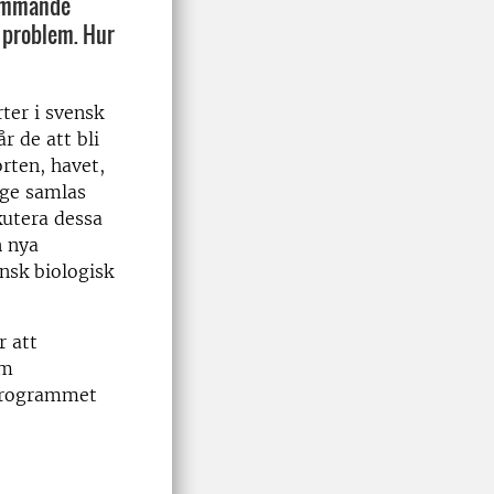
rämmande
a problem. Hur
ter i svensk
r de att bli
rten, havet,
ige samlas
kutera dessa
n nya
nsk biologisk
r att
om
 programmet