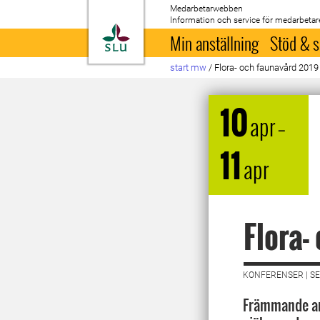
Medarbetarwebben
Information och service för medarbetar
Till startsida
Min anställning
Stöd & s
start mw
/
Flora- och faunavård 2019
10
apr
–
11
apr
Flora-
KONFERENSER | SE
Främmande arte