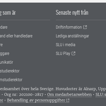
ig som är
Senaste nytt från
edare
Driftinformation
and eller handledare
Lediga anställningar
re
SLU i media
ggare
SLU Play
nikatör
studierektor
mstudierektor
 verksamhet över hela Sverige. Huvudorter är Alnarp, U
0 • Org nr: 202100-2817 •
Om medarbetarwebben
•
SLU:s
or
•
Behandling av personuppgifter