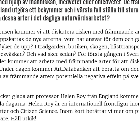
med hjälp av människan, medvetet eller omedvetet. De f
land utgöra ett bekymmer och i värsta fall ställa till stor
a dessa arter i det dagliga naturvårdsarbetet?
ensen kommer vi att diskutera risken med främmande ar
ppskattas de nya arterna, vem har ansvar för dem och gå
yker de upp? I trädgården, butiken, skogen, hästtranspo
i resväskan? Och vad sker sedan? För första gången i Sver
ller kommer att arbeta med främmande arter för att dis
. Under dagen kommer ArtDatabanken att berätta om de
 av främmande arters potentiella negativa effekt på sve
ycket glada att professor Helen Roy från England komme
 dagarna. Helen Roy är en internationell frontfigur in
ter och Citizen Science. Inom kort berättar vi mer om
are. Håll utkik!