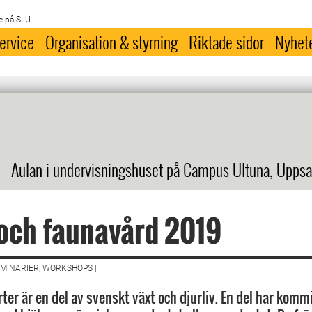
e på SLU
ervice
Organisation & styrning
Riktade sidor
Nyhet
Aulan i undervisningshuset på Campus Ultuna, Uppsa
 och faunavård 2019
MINARIER, WORKSHOPS |
r är en del av svenskt växt och djurliv. En del har kommit