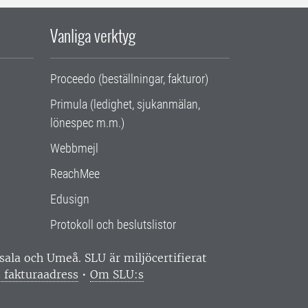
Vanliga verktyg
Proceedo (beställningar, fakturor)
Primula (ledighet, sjukanmälan,
lönespec m.m.)
Webbmejl
ReachMee
Edusign
Protokoll och beslutslistor
ppsala och Umeå.
SLU är miljöcertifierat
 fakturaadress
•
Om SLU:s