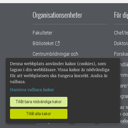
Organisationsenheter
För d
Fakulteter
Chef/l
Biblioteket
Doktor
Centrumbildningar och
Forska
samarbetsprojekt
Denna webbplats använder kakor (cookies), som
Handlä
lagras i din webbläsare. Vissa kakor är nödvändiga
Gemensamma verksamhetsstödet
Kommu
för att webbplatsen ska fungera korrekt. Andra är
valbara.
SLU Holding
Lärare/
Hantera valbara kakor
Progra
Tillåt bara nödvändiga kakor
SLU, Sveriges lantbruksuniversitet, har
enligt ISO 14001. •
Telefon: 018-67 10 0
Tillåt alla kakor
webbplatser
•
Vid KRIS
•
Hantera kak