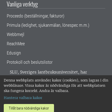
Vanliga verktyg
Proceedo (beställningar, fakturor)
Primula (ledighet, sjukanmälan, lönespec m.m.)
Webbmejl
ReachMee
Edusign
Protokoll och beslutslistor
SLU, Sveriges lantbruksuniversitet, har
verksamhet över hela Sverige. Huvudorter är
Denna webbplats använder kakor (cookies), som lagras i din
Alnarp, Uppsala och Umeå.
SLU är
webbläsare. Vissa kakor är nödvändiga för att webbplatsen
miljöcertifierat enligt ISO 14001. •
Telefon:
ska fungera korrekt. Andra är valbara.
018-67 10 00 • Org nr: 202100-2817 •
Om
Hantera valbara kakor
medarbetarwebben
•
SLU:s fakturaadress
•
Om SLU:s webbplatser
•
Vid KRIS
Tillåt bara nödvändiga kakor