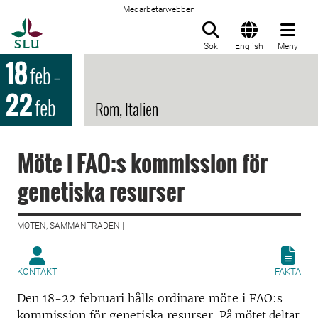
Medarbetarwebben
Till startsida
Sök
English
Meny
18
feb
–
22
feb
Rom, Italien
Möte i FAO:s kommission för
genetiska resurser
MÖTEN, SAMMANTRÄDEN |
KONTAKT
FAKTA
Den 18-22 februari hålls ordinare möte i FAO:s
kommission för genetiska resurser.
På mötet deltar