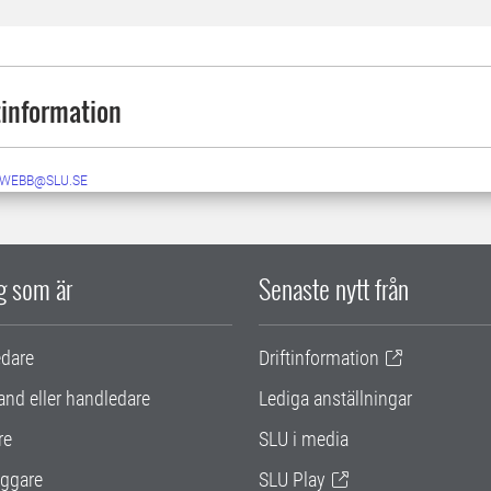
information
-WEBB@SLU.SE
ig som är
Senaste nytt från
edare
Driftinformation
and eller handledare
Lediga anställningar
re
SLU i media
ggare
SLU Play