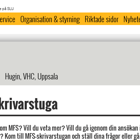
e på SLU
ervice
Organisation & styrning
Riktade sidor
Nyhet
Hugin, VHC, Uppsala
krivarstuga
 om MFS? Vill du veta mer? Vill du gå igenom din ansökan
? Kom till MFS-skrivarstugan och ställ dina frågor eller g