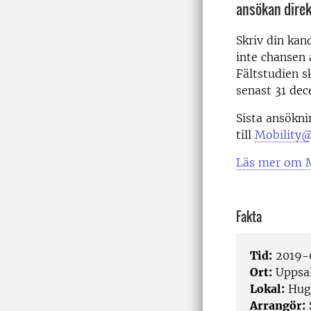
ansökan dire
Skriv din kan
inte chansen 
Fältstudien s
senast 31 de
Sista ansökni
till
Mobility@
Läs mer om M
Fakta
Tid:
2019-0
Ort:
Uppsa
Lokal:
Hug
Arrangör: