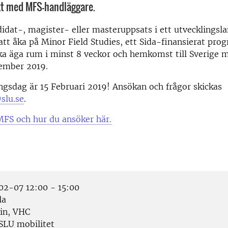
kt med MFS-handläggare.
didat-, magister- eller masteruppsats i ett utvecklingsl
att åka på Minor Field Studies, ett Sida-finansierat pro
ka äga rum i minst 8 veckor och hemkomst till Sverige 
cember 2019.
ngsdag är 15 Februari 2019! Ansökan och frågor skickas
slu.se
.
FS och hur du ansöker här.
2-07 12:00 - 15:00
la
in, VHC
SLU mobilitet