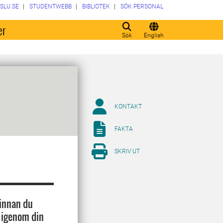
SLU.SE
STUDENTWEBB
BIBLIOTEK
SÖK PERSONAL
er
Sök
English
KONTAKT
FAKTA
SKRIV UT
 innan du
å igenom din