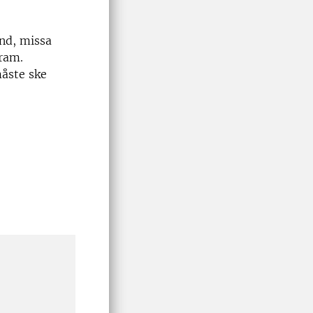
and, missa
gram.
måste ske