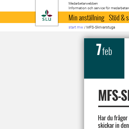
Medarbetarwebben
Information och service för medarbetar
Till startsida
Min anställning
Stöd & s
start mw
/
MFS-Skrivarstuga
7
feb
MFS-S
Har du frågor
skickar in den