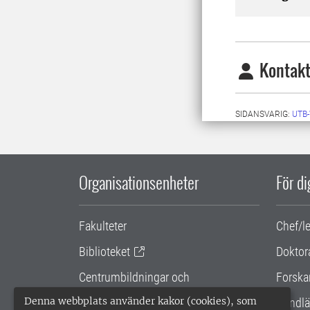
Kontakt
SIDANSVARIG:
UTB
Organisationsenheter
För d
Fakulteter
Chef/l
Biblioteket
Doktor
Centrumbildningar och
Forska
samarbetsprojekt
Denna webbplats använder kakor (cookies), som
Handlä