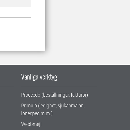
Vanliga verktyg
Proceedo (beställningar, fakturor)
Primula (ledighet, sjukanmälan,
lönespec m.m.)
Webbmejl