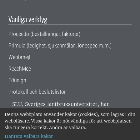
Vanliga verktyg
Proceedo (beställningar, fakturor)
Primula (ledighet, sjukanmälan, lönespec m.m.)
Webbmejl
ReachMee
Edusign
Protokoll och beslutslistor
SLU, Sveriges lantbruksuniversitet, har
verksamhet över hela Sverige. Huvudorter är
Denna webbplats använder kakor (cookies), som lagras i din
Alnarp, Uppsala och Umeå.
SLU är
webbläsare. Vissa kakor är nödvändiga för att webbplatsen
miljöcertifierat enligt ISO 14001. •
Telefon:
ska fungera korrekt. Andra är valbara.
018-67 10 00 • Org nr: 202100-2817 •
Om
Hantera valbara kakor