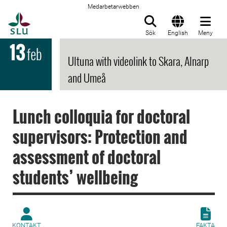
Medarbetarwebben
Till startsida
Sök
English
Meny
13
feb
Ultuna with videolink to Skara, Alnarp
and Umeå
Lunch colloquia for doctoral
supervisors: Protection and
assessment of doctoral
students’ wellbeing
KONTAKT
FAKTA