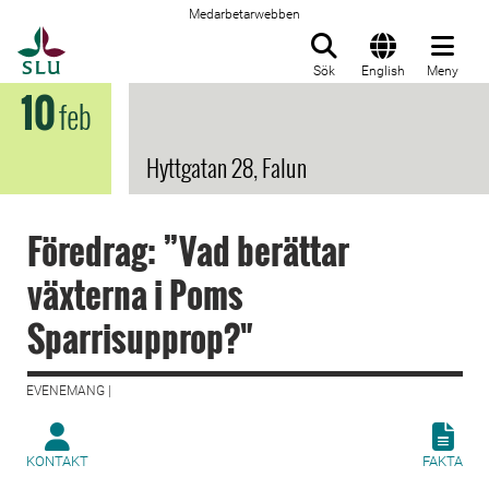
Medarbetarwebben
Till startsida
Sök
English
Meny
10
feb
Hyttgatan 28, Falun
Föredrag: ”Vad berättar
växterna i Poms
Sparrisupprop?"
EVENEMANG |
KONTAKT
FAKTA