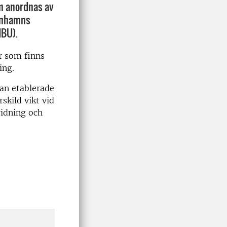
om anordnas av
penhamns
MBU).
er som finns
ing.
edan etablerade
skild vikt vid
idning och