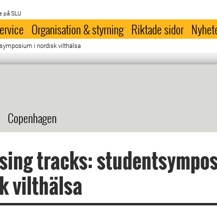
e på SLU
ervice
Organisation & styrning
Riktade sidor
Nyhet
tsymposium i nordisk vilthälsa
Copenhagen
sing tracks: studentsympos
k vilthälsa