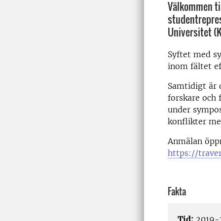
Välkommen til
studentrepre
Universitet (
Syftet med sy
inom fältet e
Samtidigt är d
forskare och 
under sympos
konflikter me
Anmälan öppn
https://trave
Fakta
Tid:
2019-