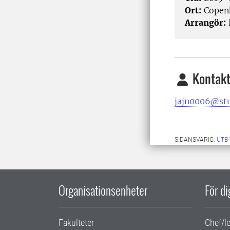
Ort:
Copen
Arrangör:
Kontakt
jajn0006@stu
SIDANSVARIG:
UTB
Organisationsenheter
För d
Fakulteter
Chef/l