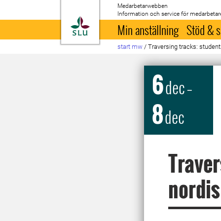
Medarbetarwebben
Information och service för medarbetar
Till startsida
Min anställning
Stöd & s
start mw
/
Traversing tracks: studen
6
dec
–
8
dec
Traver
nordis