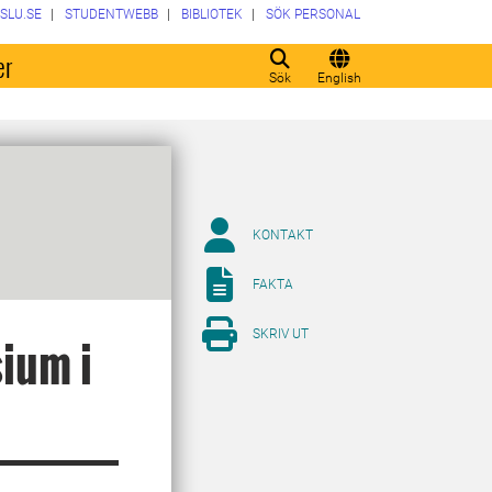
SLU.SE
STUDENTWEBB
BIBLIOTEK
SÖK PERSONAL
er
Sök
English
KONTAKT
FAKTA
SKRIV UT
ium i