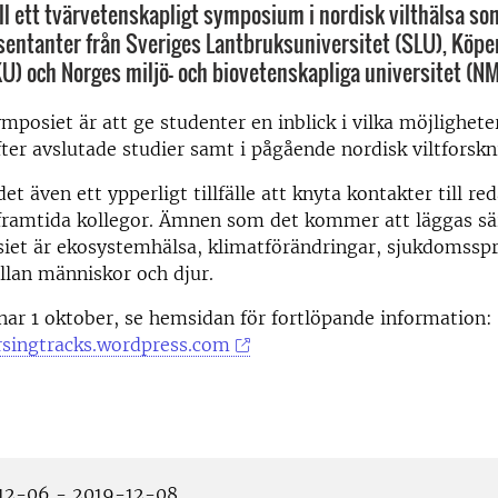
l ett tvärvetenskapligt symposium i nordisk vilthälsa s
sentanter från Sveriges Lantbruksuniversitet (SLU), Kö
KU) och Norges miljö- och biovetenskapliga universitet (N
mposiet är att ge studenter en inblick i vilka möjlighet
fter avslutade studier samt i pågående nordisk viltforskn
et även ett ypperligt tillfälle att knyta kontakter till r
framtida kollegor. Ämnen som det kommer att läggas sär
iet är ekosystemhälsa, klimatförändringar, sjukdomsspr
llan människor och djur.
ar 1 oktober, se hemsidan för fortlöpande information:
rsingtracks.wordpress.com
12-06 - 2019-12-08