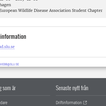
hagen
European Wildlife Disease Association Student Chapter
information
d.slu.se
-WEBB@SLU.SE
ig som är
Senaste nytt från
edare
Driftinformation