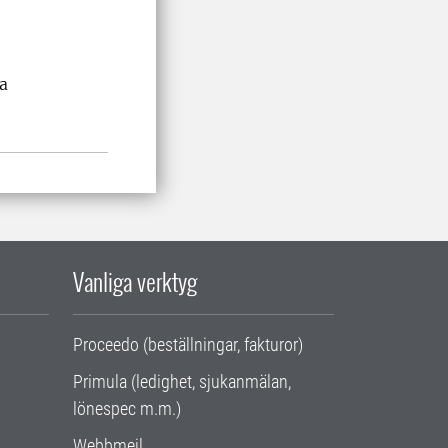
a
Vanliga verktyg
Proceedo (beställningar, fakturor)
Primula (ledighet, sjukanmälan,
lönespec m.m.)
Webbmejl