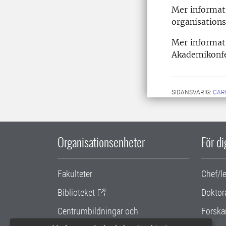
Mer informat
organisatio
Mer informat
Akademikonf
SIDANSVARIG:
CAR
Organisationsenheter
För d
Fakulteter
Chef/l
Biblioteket
Doktor
Centrumbildningar och
Forska
samarbetsprojekt