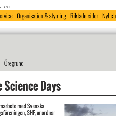
e på SLU
ervice
Organisation & styrning
Riktade sidor
Nyhet
Öregrund
e Science Days
amarbete med Svenska
sföreningen, SHF, anordnar