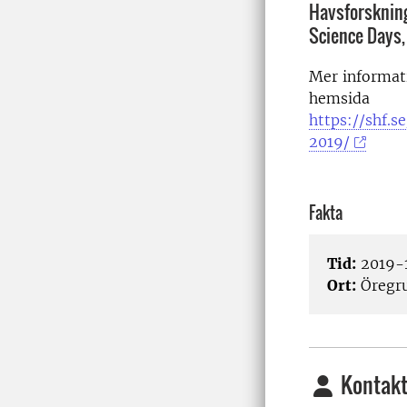
Havsforskning
Science Days,
Mer informat
hemsida
https://shf.
2019/
Fakta
Tid:
2019-1
Ort:
Öregr
Kontakt