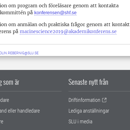
ion om program och föreläsare genom att kontakta
nskommittén på
konferensen@shf.se
ion om anmälan och praktiska frågor genom att kontakt
erens på
marinescience2019@akademikonferens.se
OLIN.REBERNIG@SLU.SE
ig som är
Senaste nytt från
edare
Driftinformation
and eller handledare
Lediga anställningar
re
SLU i media