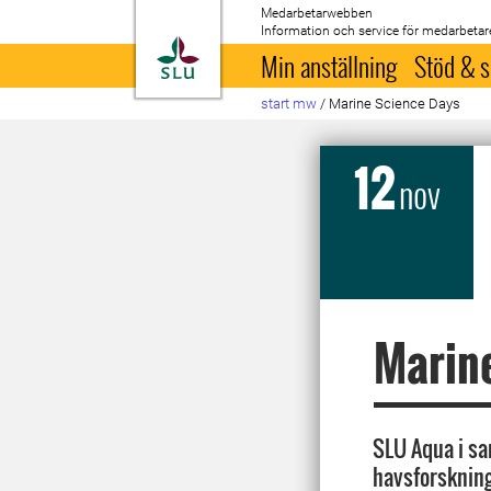
Medarbetarwebben
Information och service för medarbetar
Till startsida
Min anställning
Stöd & s
start mw
/
Marine Science Days
12
nov
Marin
SLU Aqua i s
havsforskning