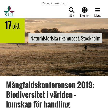
Medarbetarwebben
Till startsida
Sök
English
Meny
17
okt
Naturhistoriska riksmuseet, Stockholm
Mångfaldskonferensen 2019:
Biodiversitet i världen -
kunskap för handling