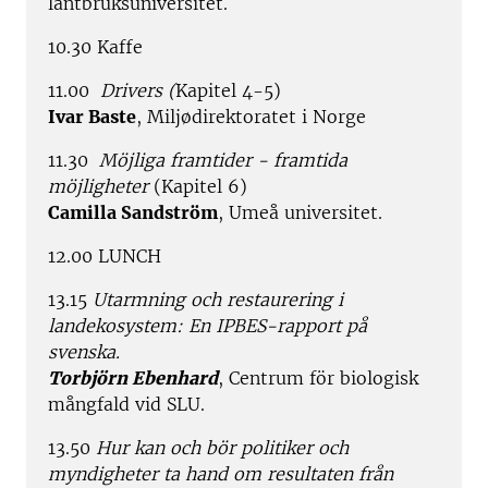
lantbruksuniversitet.
10.30 Kaffe
11.00
Drivers (
Kapitel 4-5)
Ivar Baste
, Milj
ø
direktoratet i Norge
11.30
Möjliga framtider - framtida
möjligheter
(Kapitel 6)
Camilla Sandström
, Umeå universitet.
12.00 LUNCH
13.15
Utarmning och restaurering i
landekosystem: En IPBES-rapport på
svenska.
Torbjörn Ebenhard
, Centrum för biologisk
mångfald vid SLU.
13.50
Hur kan och bör politiker och
myndigheter ta hand om resultaten från