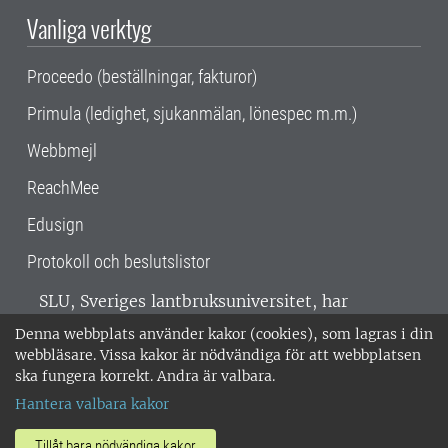
Vanliga verktyg
Proceedo (beställningar, fakturor)
Primula (ledighet, sjukanmälan, lönespec m.m.)
Webbmejl
ReachMee
Edusign
Protokoll och beslutslistor
SLU, Sveriges lantbruksuniversitet, har
verksamhet över hela Sverige. Huvudorter är
Denna webbplats använder kakor (cookies), som lagras i din
Alnarp, Uppsala och Umeå.
SLU är
webbläsare. Vissa kakor är nödvändiga för att webbplatsen
miljöcertifierat enligt ISO 14001. •
Telefon:
ska fungera korrekt. Andra är valbara.
018-67 10 00 • Org nr: 202100-2817 •
Om
Hantera valbara kakor
medarbetarwebben
•
SLU:s fakturaadress
•
Om SLU:s webbplatser
•
Vid KRIS
Tillåt bara nödvändiga kakor