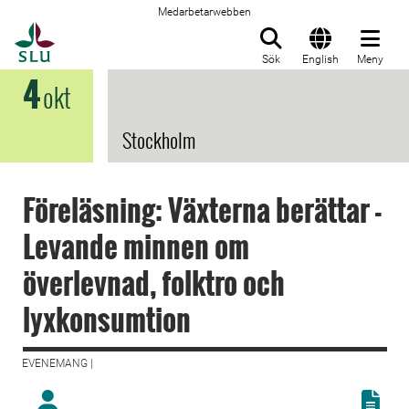
Medarbetarwebben
Till startsida
Sök
English
Meny
4
okt
Stockholm
Föreläsning: Växterna berättar -
Levande minnen om
överlevnad, folktro och
lyxkonsumtion
EVENEMANG |