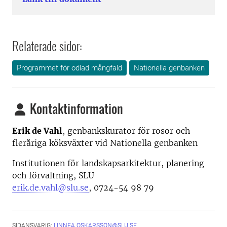
Relaterade sidor:
Programmet för odlad mångfald
Nationella genbanken
Kontaktinformation
Erik de Vahl
, genbankskurator för rosor och
fleråriga köksväxter vid Nationella genbanken
Institutionen för landskapsarkitektur, planering
och förvaltning, SLU
erik.de.vahl@slu.se
, 0724-54 98 79
SIDANSVARIG:
LINNEA.OSKARSSON@SLU.SE