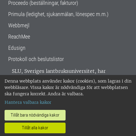
Proceedo (beställningar, fakturor)
Primula (ledighet, sjukanmälan, lönespec m.m.)
Webbmejl
ReachMee
Edusign
Protokoll och beslutslistor
SLU, Sveriges lantbruksuniversitet, har
verksamhet över hela Sverige. Huvudorter är
Denna webbplats använder kakor (cookies), som lagras i din
Alnarp, Uppsala och Umeå.
SLU är
webbläsare. Vissa kakor är nödvändiga för att webbplatsen
miljöcertifierat enligt ISO 14001. •
Telefon:
ska fungera korrekt. Andra är valbara.
018-67 10 00 • Org nr: 202100-2817 •
Om
Hantera valbara kakor
medarbetarwebben
•
SLU:s fakturaadress
•
Om SLU:s webbplatser
•
Vid KRIS
Tillåt bara nödvändiga kakor
•
Hantera kakor
•
Behandling av
Tillåt alla kakor
personuppgifter