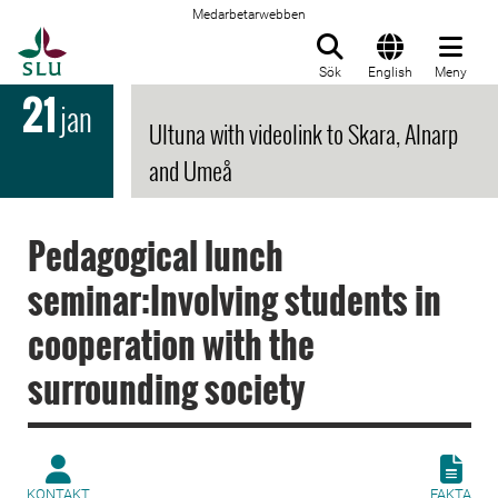
Medarbetarwebben
Till startsida
Sök
English
Meny
21
jan
Ultuna with videolink to Skara, Alnarp
and Umeå
Pedagogical lunch
seminar:Involving students in
cooperation with the
surrounding society
KONTAKT
FAKTA