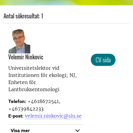
Antal sökresultat: 1
Velemir Ninkovic
CV-sida
Universitetslektor vid
Institutionen för ekologi; NJ,
Enheten för
Lantbruksentomologi
+4618672541,
Telefon:
+46739842233
velemir.ninkovic@slu.se
E-post:
Visa mer