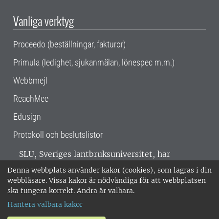
Vanliga verktyg
Proceedo (beställningar, fakturor)
Primula (ledighet, sjukanmälan, lönespec m.m.)
Webbmejl
ReachMee
Edusign
Protokoll och beslutslistor
SLU, Sveriges lantbruksuniversitet, har
verksamhet över hela Sverige. Huvudorter är
Denna webbplats använder kakor (cookies), som lagras i din
Alnarp, Uppsala och Umeå.
SLU är
webbläsare. Vissa kakor är nödvändiga för att webbplatsen
miljöcertifierat enligt ISO 14001. •
Telefon:
ska fungera korrekt. Andra är valbara.
018-67 10 00 • Org nr: 202100-2817 •
Om
Hantera valbara kakor
medarbetarwebben
•
SLU:s fakturaadress
•