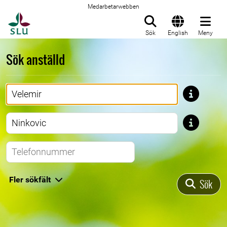
Medarbetarwebben
Till startsida
Sök
English
Meny
Sök anställd
Förnamn
Efternamn
Telefonnummer
Fler sökfält
Sök