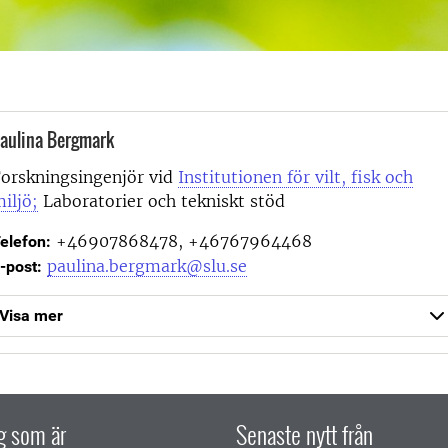
aulina Bergmark
orskningsingenjör vid
Institutionen för vilt, fisk och
iljö;
Laboratorier och tekniskt stöd
+46907868478, +46767964468
elefon:
paulina.bergmark@slu.se
-post:
Visa mer
ig som är
Senaste nytt från