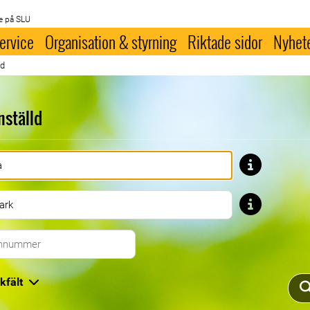
e på SLU
ervice
Organisation & styrning
Riktade sidor
Nyhet
ld
nställd
Förnamn
Efternamn
Telefonnummer
kfält