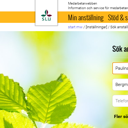
Medarbetarwebben
Information och service för medarbetar
Till startsida
Min anställning
Stöd & s
start mw
/
[Inställningar]
/
Sök anstäl
Sök a
Fler sö