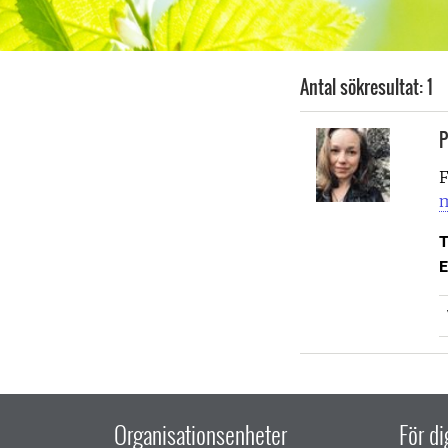
Antal sökresultat: 1
P
F
m
T
E
Organisationsenheter
För d