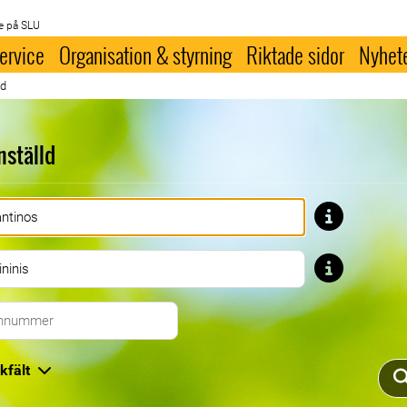
e på SLU
ervice
Organisation & styrning
Riktade sidor
Nyhet
ld
nställd
Förnamn
Efternamn
Telefonnummer
kfält