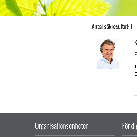
Antal sökresultat: 1
K
P
T
E
Organisationsenheter
För d