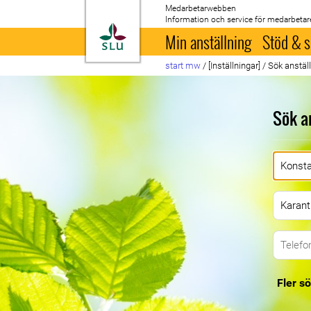
Medarbetarwebben
Information och service för medarbetar
Till startsida
Min anställning
Stöd & s
start mw
/
[Inställningar]
/
Sök anstäl
Sök a
Fler sö