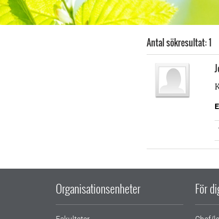
Antal sökresultat: 1
J
E
Organisationsenheter
För d