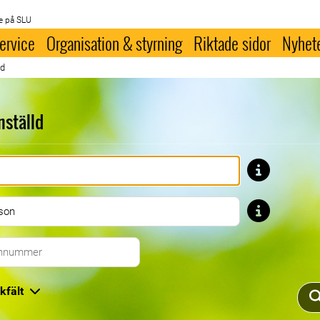
e på SLU
ervice
Organisation & styrning
Riktade sidor
Nyhet
ld
nställd
Förnamn
Efternamn
Telefonnummer
kfält