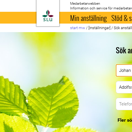
Medarbetarwebben
Information och service för medarbetar
Till startsida
Min anställning
Stöd & s
start mw
/
[Inställningar]
/
Sök anstäl
Sök a
Fler sö