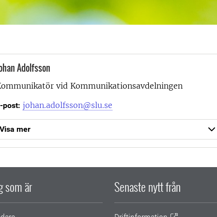
ohan Adolfsson
Kommunikatör vid
Kommunikationsavdelningen
johan.adolfsson@slu.se
-post:
Visa mer
ig som är
Senaste nytt från