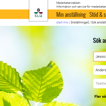
Medarbetarwebben
Information och service för medarbetar
Till startsida
Min anställning
Stöd & s
start mw
/
[Inställningar]
/
Sök anstäl
Sök a
Fler sö