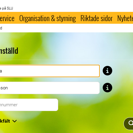
e på SLU
ervice
Organisation & styrning
Riktade sidor
Nyhet
ld
nställd
Förnamn
Efternamn
Telefonnummer
kfält