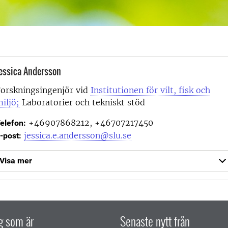
essica Andersson
orskningsingenjör vid
Institutionen för vilt, fisk och
iljö;
Laboratorier och tekniskt stöd
+46907868212, +46707217450
elefon:
jessica.e.andersson@slu.se
-post:
Visa mer
ig som är
Senaste nytt från