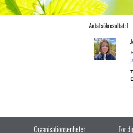
Antal sökresultat: 1
J
F
m
T
E
Organisationsenheter
För d