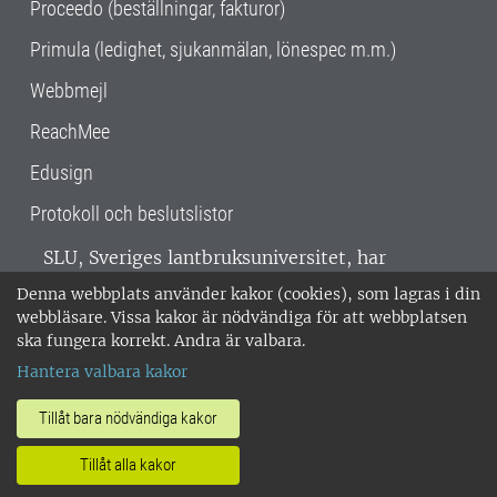
Proceedo (beställningar, fakturor)
Primula (ledighet, sjukanmälan, lönespec m.m.)
Webbmejl
ReachMee
Edusign
Protokoll och beslutslistor
SLU, Sveriges lantbruksuniversitet, har
verksamhet över hela Sverige. Huvudorter är
Denna webbplats använder kakor (cookies), som lagras i din
Alnarp, Uppsala och Umeå.
SLU är
webbläsare. Vissa kakor är nödvändiga för att webbplatsen
miljöcertifierat enligt ISO 14001. •
Telefon:
ska fungera korrekt. Andra är valbara.
018-67 10 00 • Org nr: 202100-2817 •
Om
Hantera valbara kakor
medarbetarwebben
•
SLU:s fakturaadress
•
Om SLU:s webbplatser
•
Vid KRIS
Tillåt bara nödvändiga kakor
•
Hantera kakor
•
Behandling av
Tillåt alla kakor
personuppgifter