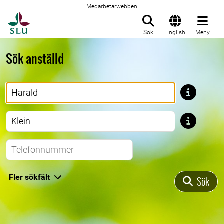
Medarbetarwebben
Till startsida
Sök
English
Meny
Sök anställd
Förnamn
Efternamn
Telefonnummer
Fler sökfält
Sök