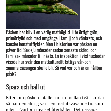
Påsken har blivit en vårlig mathögtid. Lite örtigt grön,
primörfylld och med umgänge i familj och vänkrets, och
kanske konstutflykter. Men i historien var påsken en
påver tid. Sex-sju månader sedan senaste skörd, och
fem, sex månader till nästa. En inspektion i visthusbodar
visade hur svår den matkulturellt fattiga vår- och
sommarsäsongen skulle bli. Så vad var och är en hållbar
påsk?
Spara och håll ut
Eftersom påsken infaller mitt emellan två skördar
så har den aldrig varit en matutsvävande tid som
julen. Tvärtom mycket återhållen. Det passade