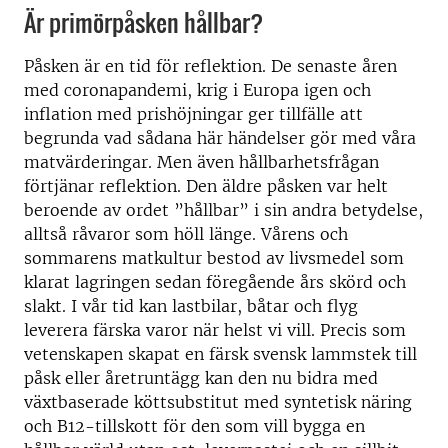
Är primörpåsken hållbar?
Påsken är en tid för reflektion. De senaste åren
med coronapandemi, krig i Europa igen och
inflation med prishöjningar ger tillfälle att
begrunda vad sådana här händelser gör med våra
matvärderingar. Men även hållbarhetsfrågan
förtjänar reflektion. Den äldre påsken var helt
beroende av ordet ”hållbar” i sin andra betydelse,
alltså råvaror som höll länge. Vårens och
sommarens matkultur bestod av livsmedel som
klarat lagringen sedan föregående års skörd och
slakt. I vår tid kan lastbilar, båtar och flyg
leverera färska varor när helst vi vill. Precis som
vetenskapen skapat en färsk svensk lammstek till
påsk eller åretruntägg kan den nu bidra med
växtbaserade köttsubstitut med syntetisk näring
och B12-tillskott för den som vill bygga en