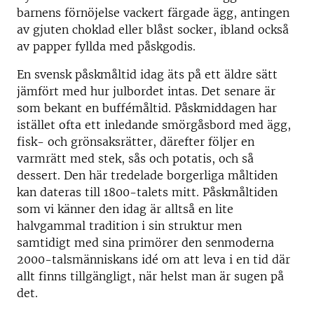
barnens förnöjelse vackert färgade ägg, antingen
av gjuten choklad eller blåst socker, ibland också
av papper fyllda med påskgodis.
En svensk påskmåltid idag äts på ett äldre sätt
jämfört med hur julbordet intas. Det senare är
som bekant en buffémåltid. Påskmiddagen har
istället ofta ett inledande smörgåsbord med ägg,
fisk- och grönsaksrätter, därefter följer en
varmrätt med stek, sås och potatis, och så
dessert. Den här tredelade borgerliga måltiden
kan dateras till 1800-talets mitt. Påskmåltiden
som vi känner den idag är alltså en lite
halvgammal tradition i sin struktur men
samtidigt med sina primörer den senmoderna
2000-talsmänniskans idé om att leva i en tid där
allt finns tillgängligt, när helst man är sugen på
det.