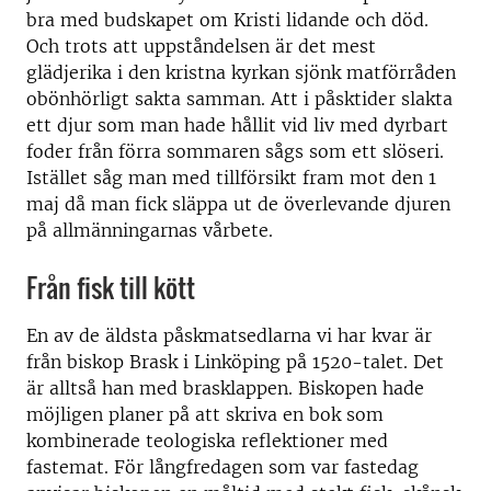
bra med budskapet om Kristi lidande och död.
Och trots att uppståndelsen är det mest
glädjerika i den kristna kyrkan sjönk matförråden
obönhörligt sakta samman. Att i påsktider slakta
ett djur som man hade hållit vid liv med dyrbart
foder från förra sommaren sågs som ett slöseri.
Istället såg man med tillförsikt fram mot den 1
maj då man fick släppa ut de överlevande djuren
på allmänningarnas vårbete.
Från fisk till kött
En av de äldsta påskmatsedlarna vi har kvar är
från biskop Brask i Linköping på 1520-talet. Det
är alltså han med brasklappen. Biskopen hade
möjligen planer på att skriva en bok som
kombinerade teologiska reflektioner med
fastemat. För långfredagen som var fastedag