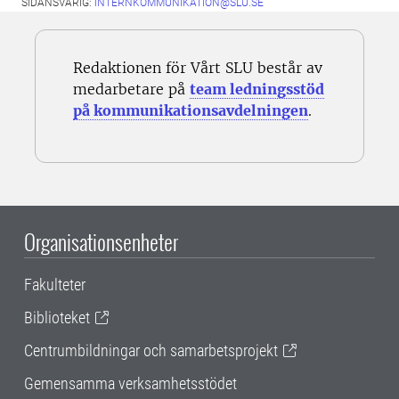
SIDANSVARIG:
INTERNKOMMUNIKATION@SLU.SE
Redaktionen för Vårt SLU består av
medarbetare på
team ledningsstöd
på kommunikationsavdelningen
.
Organisationsenheter
Fakulteter
Biblioteket
Centrumbildningar och samarbetsprojekt
Gemensamma verksamhetsstödet