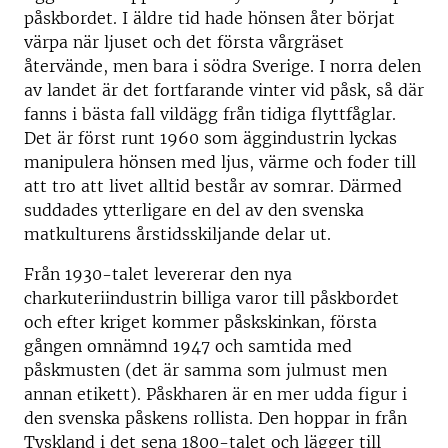
påskbordet. I äldre tid hade hönsen åter börjat
värpa när ljuset och det första vårgräset
återvände, men bara i södra Sverige. I norra delen
av landet är det fortfarande vinter vid påsk, så där
fanns i bästa fall vildägg från tidiga flyttfåglar.
Det är först runt 1960 som äggindustrin lyckas
manipulera hönsen med ljus, värme och foder till
att tro att livet alltid består av somrar. Därmed
suddades ytterligare en del av den svenska
matkulturens årstidsskiljande delar ut.
Från 1930-talet levererar den nya
charkuteriindustrin billiga varor till påskbordet
och efter kriget kommer påskskinkan, första
gången omnämnd 1947 och samtida med
påskmusten (det är samma som julmust men
annan etikett). Påskharen är en mer udda figur i
den svenska påskens rollista. Den hoppar in från
Tyskland i det sena 1800-talet och lägger till