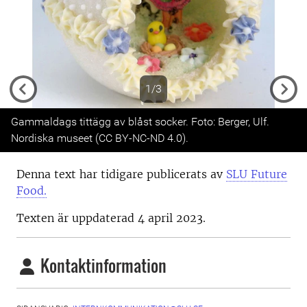
1/3
Previous
Next
Gammaldags tittägg av blåst socker. Foto: Berger, Ulf.
Nordiska museet (CC BY-NC-ND 4.0).
Denna text har tidigare publicerats av
SLU Future
Food.
Texten är uppdaterad 4 april 2023.
Kontaktinformation