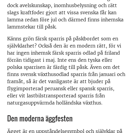
dock avelskunskap, inomhusbelysning och rätt
slags kraftfoder gjort att vissa svenska får kan
lamma redan före jul och därmed finns inhemska
lammstekar till påsk.
Känns grön färsk sparris på påskbordet som en
självklarhet? Också den är en modern rätt, för vi
har ingen inhemsk färsk sparris odlad på friland
förrän tidigast i maj. Inte ens den tyska eller
polska sparrisen är färdig till påsk. Även om det
finns svensk växthusodlad sparris från januari och
framåt, så är det vanligaste är att bjuder på
flygimporterad peruansk eller spansk sparris,
eller vit lastbilstransporterad sparris från
naturgasuppvärmda holländska växthus.
Den moderna äggfesten
Ägget är en uppståndelsesymbol och självklar på