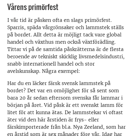
Vårens primörfest
I vår tid är påsken ofta en slags primörfest.
Sparris, späda vårgrönsaker och lammstek ställs
på bordet. Allt detta är möjligt tack vare global
handel och växthus men också växtförädling.
Tittar vi på de samtida påskrätterna är de flesta
beroende av tekniskt skicklig livsmedelsindustri,
snabb internationell handel och stor
avelskunskap. Några exempel:
Har du en läcker färsk svensk lammstek på
bordet? Det var en omöjlighet för så sent som
bara 20 år sedan eftersom svenska får lammar i
början på året. Vid påsk är ett svenskt lamm för
litet för att kunna ätas. De lammstekar vi oftast
äter vid den här årstiden är frys- eller
färskimporterade från bl.a. Nya Zeeland, som har
en årstid som är sex månader före vår. Idag har