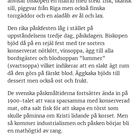
anvisar biskopen en måltid med stekt fisk, skånsk
sill, piggvar från Riga men också finska
torrgäddor och en aladåb av ål och lax.
Den rika påskfesten låg i stället på
uppståndelsens tredje dag, påskdagen. Biskopen
bjöd då på en rejäl fest med tre sorters
konserverat nötkött, vinsoppa, ägg till alla
bordsgäster och blodsoppan ”lummer”
(svartsoppa) vilket indikerar att en slakt ägt rum
då den görs på färskt blod. Äggkaka bjöds till
dessert men också ost och frukt.
De svenska påskmåltiderna fortsätter ända in på
1900-talet att vara sparsamma med konserverad
mat, ofta salt fisk för att skapa en törst som
skulle påminna om Kristi lidande på korset. Men
så kommer industrialismen och påsken börjar bli
en mathögtid av rang.