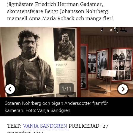
jägmästare Friedrich Herrman Gadamer,
skorstensfejare Bengt Johansson Nohrberg,
mamsell Anna Maria Roback och många fler!
1/11
Previous
Next
Sotaren Nohrberg och pigan Andersdotter framför
kameran. Foto: Vanja Sandgren
TEXT:
VANJA SANDGREN
PUBLICERAD:
27
november 2017