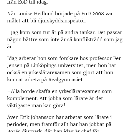
från EoD till idag.
När Louise Hedlund började på EoD 2008 var
målet att bli djurskyddsinspektör.
–Jag kom som tur är på andra tankar. Det passar
någon bättre som inte är så konflikträdd som jag
är.
Idag arbetar hon som forskare hos professor Per
Jensen på Linköpings universitet, men hon har
också en yrkeslärarexamen som gjort att hon
kunnat arbeta på Realgymnasiet.
–Alla borde skaffa en yrkeslärarexamen som
komplement. Att jobba som lärare är det
viktigaste man kan göra!
Även Erik Johansson har arbetat som lärare i
perioder, men framför allt har han jobbat på
Borås djurpark, där han idag är chef för