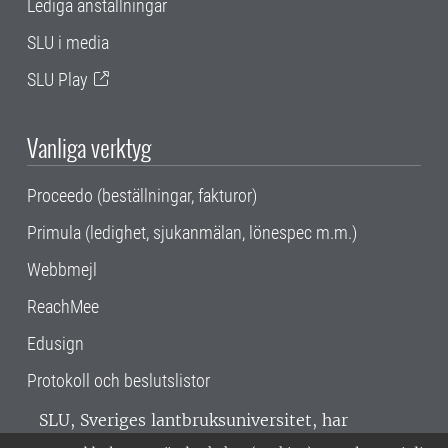
Lediga anställningar
SLU i media
SLU Play
Vanliga verktyg
Proceedo (beställningar, fakturor)
Primula (ledighet, sjukanmälan, lönespec m.m.)
Webbmejl
ReachMee
Edusign
Protokoll och beslutslistor
SLU, Sveriges lantbruksuniversitet, har
verksamhet över hela Sverige. Huvudorter är