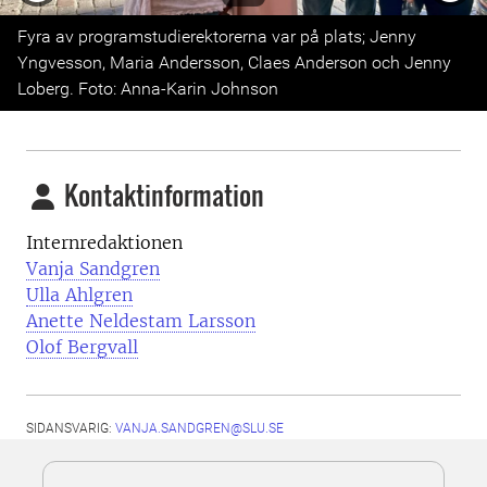
Previous
Next
Fyra av programstudierektorerna var på plats; Jenny
Yngvesson, Maria Andersson, Claes Anderson och Jenny
Loberg. Foto: Anna-Karin Johnson
Kontaktinformation
Internredaktionen
Vanja Sandgren
Ulla Ahlgren
Anette Neldestam Larsson
Olof Bergvall
SIDANSVARIG:
VANJA.SANDGREN@SLU.SE