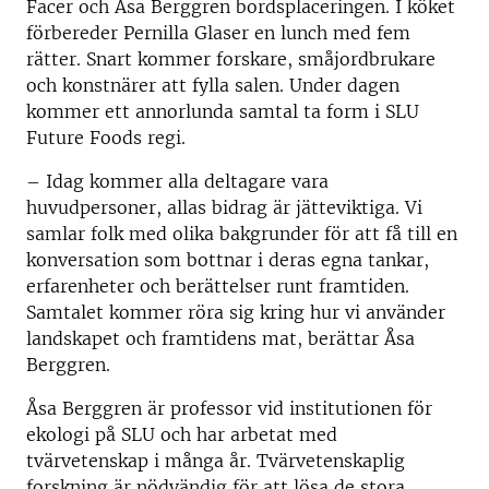
Facer och Åsa Berggren bordsplaceringen. I köket
förbereder Pernilla Glaser en lunch med fem
rätter. Snart kommer forskare, småjordbrukare
och konstnärer att fylla salen. Under dagen
kommer ett annorlunda samtal ta form i SLU
Future Foods regi.
– Idag kommer alla deltagare vara
huvudpersoner, allas bidrag är jätteviktiga. Vi
samlar folk med olika bakgrunder för att få till en
konversation som bottnar i deras egna tankar,
erfarenheter och berättelser runt framtiden.
Samtalet kommer röra sig kring hur vi använder
landskapet och framtidens mat, berättar Åsa
Berggren.
Åsa Berggren är professor vid institutionen för
ekologi på SLU och har arbetat med
tvärvetenskap i många år. Tvärvetenskaplig
forskning är nödvändig för att lösa de stora