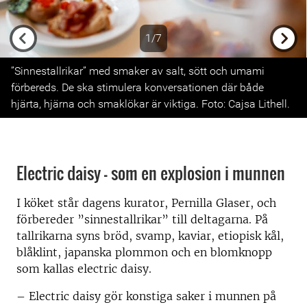
1/7
Previous
Next
”Sinnestallrikar” med smaker av salt, sött och umami
förbereds. De ska stimulera konversationen där både
hjärta, hjärna och smaklökar är viktiga. Foto: Cajsa Lithell.
Electric daisy – som en explosion i munnen
I köket står dagens kurator, Pernilla Glaser, och
förbereder ”sinnestallrikar” till deltagarna. På
tallrikarna syns bröd, svamp, kaviar, etiopisk kål,
blåklint, japanska plommon och en blomknopp
som kallas electric daisy.
– Electric daisy gör konstiga saker i munnen på