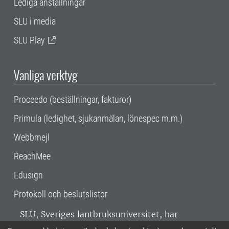
Lediga anställningar
SLU i media
SLU Play
Vanliga verktyg
Proceedo (beställningar, fakturor)
Primula (ledighet, sjukanmälan, lönespec m.m.)
Webbmejl
ReachMee
Edusign
Protokoll och beslutslistor
SLU, Sveriges lantbruksuniversitet, har
verksamhet över hela Sverige. Huvudorter är