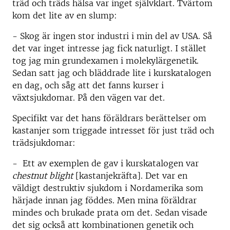
träd och träds hälsa var inget självklart. Tvärtom
kom det lite av en slump:
- Skog är ingen stor industri i min del av USA. Så
det var inget intresse jag fick naturligt. I stället
tog jag min grundexamen i molekylärgenetik.
Sedan satt jag och bläddrade lite i kurskatalogen
en dag, och såg att det fanns kurser i
växtsjukdomar. På den vägen var det.
Specifikt var det hans föräldrars berättelser om
kastanjer som triggade intresset för just träd och
trädsjukdomar:
- Ett av exemplen de gav i kurskatalogen var
chestnut blight
[kastanjekräfta]. Det var en
väldigt destruktiv sjukdom i Nordamerika som
härjade innan jag föddes. Men mina föräldrar
mindes och brukade prata om det. Sedan visade
det sig också att kombinationen genetik och