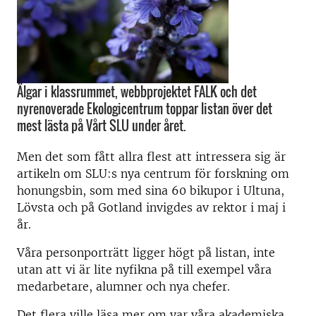
Älgar i klassrummet, webbprojektet FALK och det
nyrenoverade Ekologicentrum toppar listan över det
mest lästa på Vårt SLU under året.
Men det som fått allra flest att intressera sig är
artikeln om SLU:s nya centrum för forskning om
honungsbin, som med sina 60 bikupor i Ultuna,
Lövsta och på Gotland invigdes av rektor i maj i
år.
Våra personporträtt ligger högt på listan, inte
utan att vi är lite nyfikna på till exempel våra
medarbetare, alumner och nya chefer.
Det flera ville läsa mer om var våra akademiska