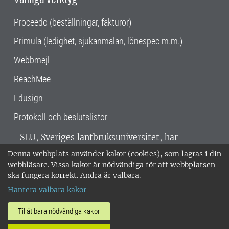
Proceedo (beställningar, fakturor)
Primula (ledighet, sjukanmälan, lönespec m.m.)
Webbmejl
ReachMee
Edusign
Protokoll och beslutslistor
SLU, Sveriges lantbruksuniversitet, har
verksamhet över hela Sverige. Huvudorter är
Denna webbplats använder kakor (cookies), som lagras i din
Alnarp, Uppsala och Umeå.
SLU är
webbläsare. Vissa kakor är nödvändiga för att webbplatsen
miljöcertifierat enligt ISO 14001. •
Telefon:
ska fungera korrekt. Andra är valbara.
018-67 10 00 • Org nr: 202100-2817 •
Om
Hantera valbara kakor
medarbetarwebben
•
SLU:s fakturaadress
•
Om SLU:s webbplatser
•
Vid KRIS
Tillåt bara nödvändiga kakor
•
Hantera kakor
•
Behandling av