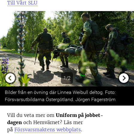
Till Vårt SLU
1/2
Previous
Next
Bilder från en övning där Linnea Weibull deltog. Foto:
Försvarsutbildarna Östergötland. Jörgen Fagerström
Vill du veta mer om
Uniform på jobbet-
dagen
och Hemvärnet? Läs mer
på
Försvarsmaktens webbplats
.