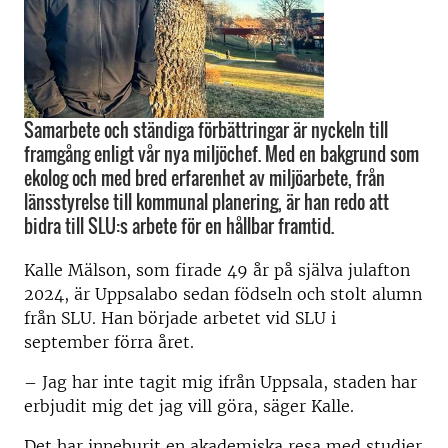
Samarbete och ständiga förbättringar är nyckeln till
framgång enligt vår nya miljöchef. Med en bakgrund som
ekolog och med bred erfarenhet av miljöarbete, från
länsstyrelse till kommunal planering, är han redo att
bidra till SLU:s arbete för en hållbar framtid.
Kalle Mälson, som firade 49 år på själva julafton
2024, är Uppsalabo sedan födseln och stolt alumn
från SLU. Han började arbetet vid SLU i
september förra året.
– Jag har inte tagit mig ifrån Uppsala, staden har
erbjudit mig det jag vill göra, säger Kalle.
Det har inneburit en akademiska resa med studier