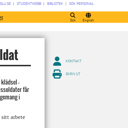
SLU.SE
STUDENTWEBB
BIBLIOTEK
SÖK PERSONAL
er
Sök
English
ldat
KONTAKT
SKRIV UT
 klädsel –
ssoldater får
gagemang i
sitt arbete