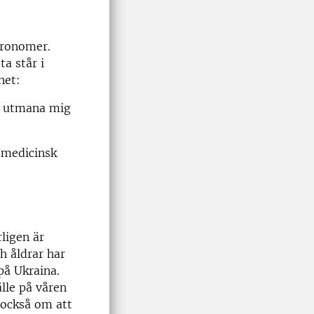
gronomer.
ta står i
net:
gt utmana mig
e medicinsk
ligen är
h åldrar har
på Ukraina.
lle på våren
 också om att