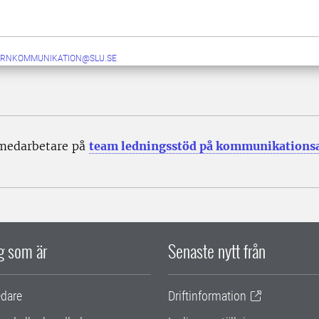
ERNKOMMUNIKATION@SLU.SE
 medarbetare på
team ledningsstöd på kommunikations
ig som är
Senaste nytt från
edare
Driftinformation