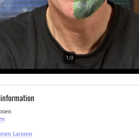
1/3
s
information
ionen
en
stam Larsson