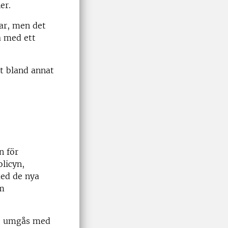
er.
ar, men det
a med ett
t bland annat
n för
olicyn,
med de nya
am
rp, umgås med