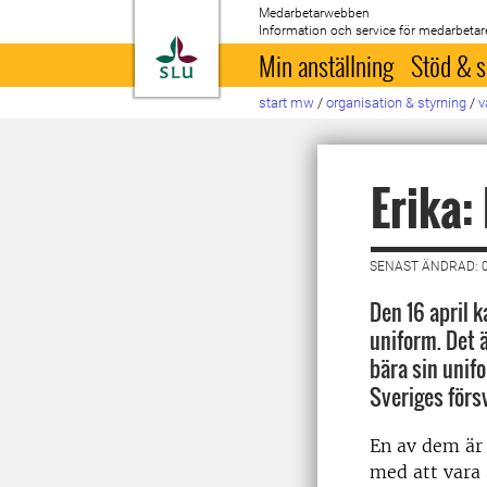
Medarbetarwebben
Information och service för medarbetar
Till startsida
Min anställning
Stöd & s
start mw
/
organisation & styrning
/
v
Erika:
SENAST ÄNDRAD: 0
Den 16 april k
uniform. Det 
bära sin unifo
Sveriges förs
En av dem är
med att vara 