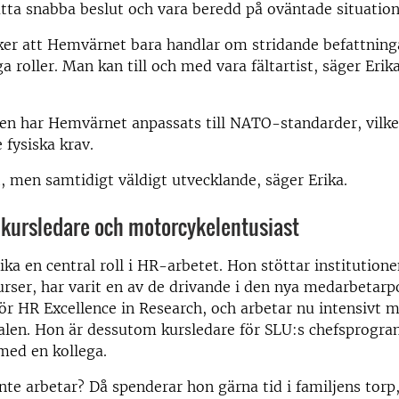
tta snabba beslut och vara beredd på oväntade situation
er att Hemvärnet bara handlar om stridande befattning
a roller. Man kan till och med vara fältartist, säger Erik
en har Hemvärnet anpassats till NATO-standarder, vilke
 fysiska krav.
t, men samtidigt väldigt utvecklande, säger Erika.
 kursledare och motorcykelentusiast
ika en central roll i HR-arbetet. Hon stöttar institutione
urser, har varit en av de drivande i den nya medarbetarp
r HR Excellence in Research, och arbetar nu intensivt 
talen. Hon är dessutom kursledare för SLU:s chefsprogr
med en kollega.
nte arbetar? Då spenderar hon gärna tid i familjens to