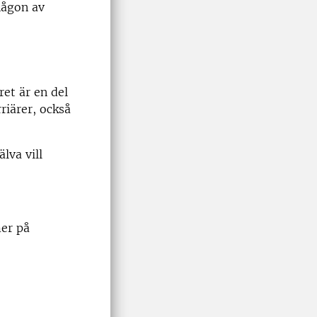
någon av
ret är en del
riärer, också
lva vill
er på