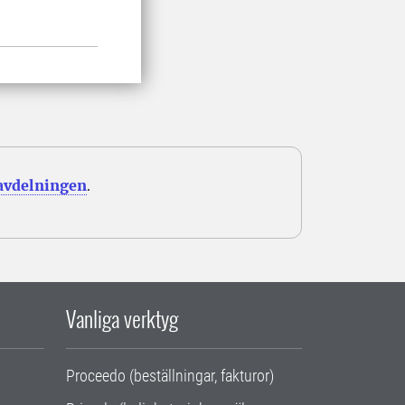
avdelningen
.
Vanliga verktyg
Proceedo (beställningar, fakturor)