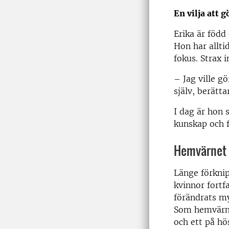
En vilja att g
Erika är föd
Hon har allti
fokus. Strax 
– Jag ville g
själv, berätta
I dag är hon 
kunskap och f
Hemvärnet –
Länge förkni
kvinnor fortf
förändrats my
Som hemvärnss
och ett på hö