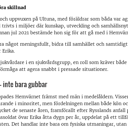
öra skillnad
d och uppvuxen på Ultuna, med föräldrar som båda var a
d trivts i miljöer där kunskap, utveckling och samhällsnyt
innan jul 2021 bestämde hon sig för att gå med i Hemvär
öra något meningsfullt, bidra till samhället och samtidi
r Erika.
sjukvårdare i en sjukvårdsgrupp, en roll som kräver båd
örmåga att agera snabbt i pressade situationer.
 inte bara gubbar
ppades Hemvärnet främst med män i medelåldern. Visser
arande i minoritet, men fördelningen mellan både kön oc
cket de senaste åren, framförallt efter Rysslands anfall 
oldat övar Erika åtta dygn per år, uppdelat på ett tillfä
sten. Det handlar inte bara om fysiska utmaningar, utan