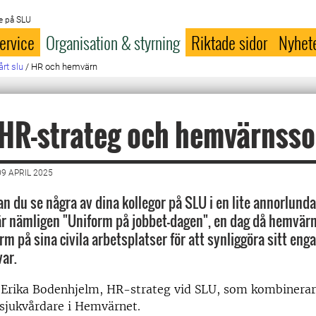
e på SLU
ervice
Organisation & styrning
Riktade sidor
Nyhet
årt slu
/
HR och hemvärn
 HR-strateg och hemvärnsso
9 APRIL 2025
an du se några av dina kollegor på SLU i en lite annorlunda
är nämligen "Uniform på jobbet-dagen", en dag då hemvärn
rm på sina civila arbetsplatser för att synliggöra sitt en
var.
 Erika Bodenhjelm, HR-strateg vid SLU, som kombinerar 
sjukvårdare i Hemvärnet.