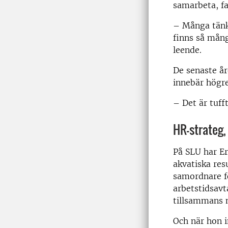
samarbeta, fa
– Många tänk
finns så mång
leende.
De senaste år
innebär högre
– Det är tuff
HR-strateg,
På SLU har Er
akvatiska res
samordnare fö
arbetstidsav
tillsammans 
Och när hon i