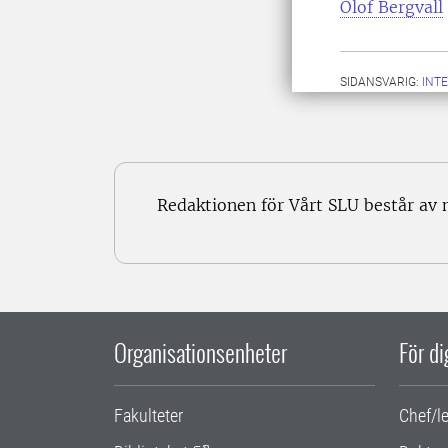
Olof Bergvall
SIDANSVARIG:
INT
Redaktionen för Vårt SLU består av
Organisationsenheter
För d
Fakulteter
Chef/l