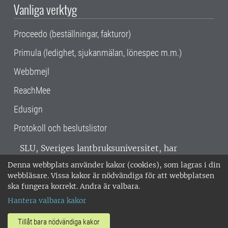
Vanliga verktyg
Proceedo (beställningar, fakturor)
Primula (ledighet, sjukanmälan, lönespec m.m.)
Webbmejl
ReachMee
Edusign
Protokoll och beslutslistor
SLU, Sveriges lantbruksuniversitet, har
verksamhet över hela Sverige. Huvudorter är
Denna webbplats använder kakor (cookies), som lagras i din
Alnarp, Uppsala och Umeå.
SLU är
webbläsare. Vissa kakor är nödvändiga för att webbplatsen
miljöcertifierat enligt ISO 14001. •
Telefon:
ska fungera korrekt. Andra är valbara.
018-67 10 00 • Org nr: 202100-2817 •
Om
Hantera valbara kakor
medarbetarwebben
•
SLU:s fakturaadress
•
Om SLU:s webbplatser
•
Vid KRIS
Tillåt bara nödvändiga kakor