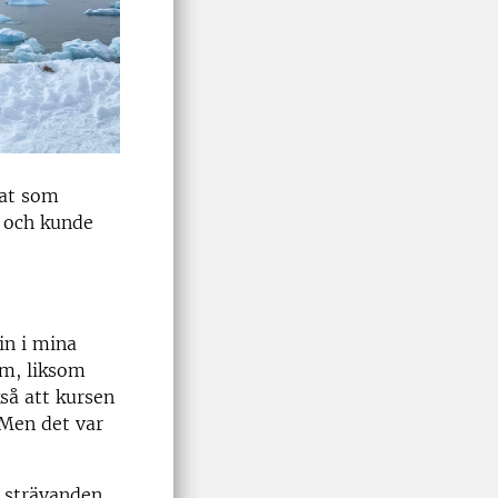
nat som
d och kunde
in i mina
em, liksom
så att kursen
 Men det var
h strävanden