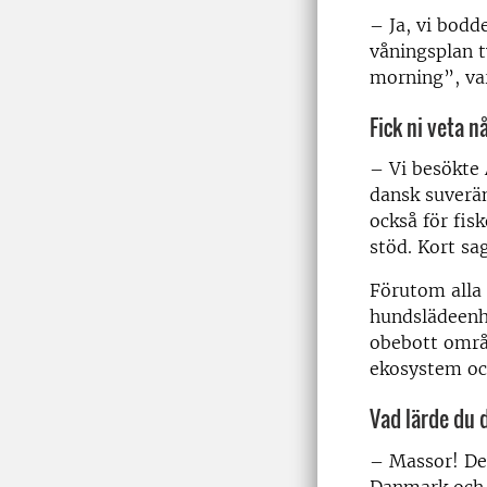
– Ja, vi bodd
våningsplan 
morning”, var
Fick ni veta 
– Vi besökte 
dansk suverä
också för fis
stöd. Kort sa
Förutom alla 
hundslädeenhe
obebott områd
ekosystem och
Vad lärde du 
– Massor! Det
Danmark och b