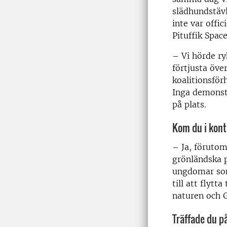
slädhundstäv
inte var offic
Pituffik Spac
– Vi hörde ry
förtjusta öve
koalitionsför
Inga demonstr
på plats.
Kom du i kon
– Ja, förutom
grönländska p
ungdomar som
till att flytt
naturen och G
Träffade du 