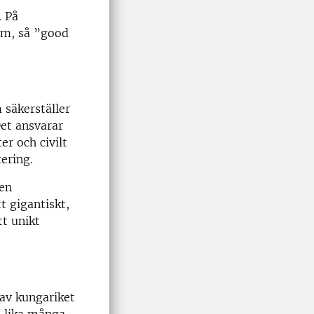
. På
um, så ”good
 säkerställer
et ansvarar
er och civilt
ering.
 en
t gigantiskt,
tt unikt
av kungariket
n lika många