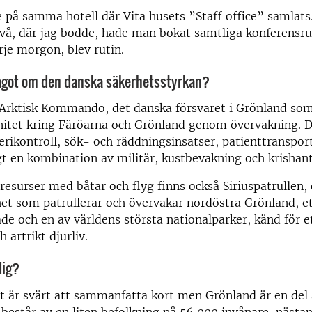
e på samma hotell där Vita husets ”Staff office” samlats
två, där jag bodde, hade man bokat samtliga konferensr
je morgon, blev rutin.
något om den danska säkerhetsstyrkan?
Arktisk Kommando, det danska försvaret i Grönland som
nitet kring Färöarna och Grönland genom övervakning. D
kerikontroll, sök- och räddningsinsatser, patienttransport
gt en kombination av militär, kustbevakning och krishant
resurser med båtar och flyg finns också Siriuspatrullen,
t som patrullerar och övervakar nordöstra Grönland, et
e och en av världens största nationalparker, känd för e
 artrikt djurliv.
dig?
 är svårt att sammanfatta kort men Grönland är en del 
estår av en liten befolkning på 56 000 invånare, nästa