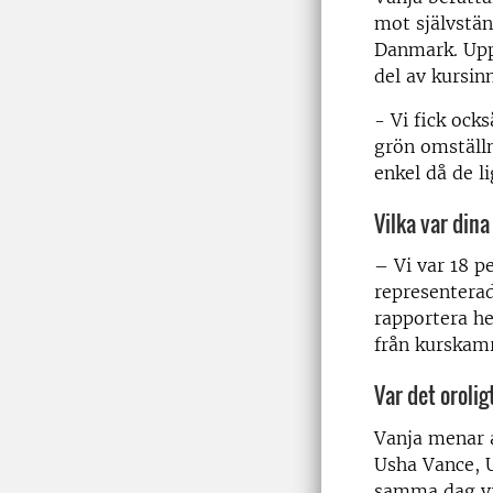
mot självstä
Danmark. Uppr
del av kursin
- Vi fick ock
grön omställn
enkel då de l
Vilka var din
– Vi var 18 p
representerad
rapportera he
från kurskam
Var det orolig
Vanja menar a
Usha Vance, U
samma dag vi 