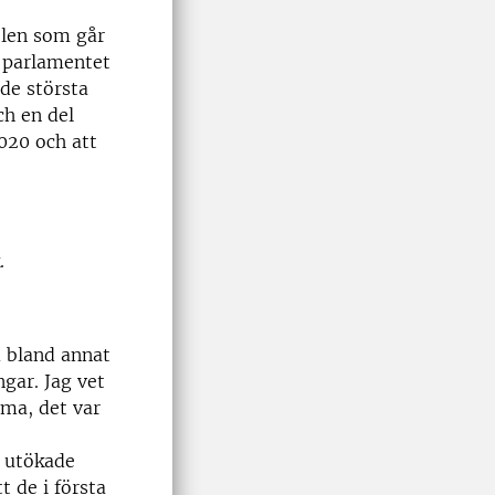
olen som går
i parlamentet
 de största
ch en del
020 och att
.
m bland annat
ngar. Jag vet
ma, det var
t utökade
 de i första