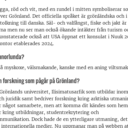
gga, röd och vit, med en rundel i mitten symboliserar s
ver Grönland. Det officiella språket är grönländska och 
olkning till danska. Säl- och valfångst, fiske och jakt är
na men nu ser man också ökande intäkter från turism o
 konstaterade också att USA öppnat ett konsulat i Nuuk 2
ontor etablerades 2024.
annorlunda?
på myskoxe, välsmakande, kanske med en aning viltsmak
n forskning som pågår på Grönland?
Grönlands universitet, Ilisimatusarfik som utbildar ino
och juridik samt bedriver forskning kring arktiska utmani
ar något samarbete, men att komma dit kändes som hem
kring utbildningar, studentrekrytering och
mmunikation. Dock hade de en ytterligare utmaning, de
n internationella medier. Nu uppmanar man på webben att