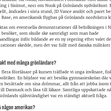
ling i Sisimut, norr om Nuuk på Grönlands sydvästkust.
iellt, ändrades i sista stund, JD Vance anslöt och paret be
e Base, en amerikansk flygbas på Grönlands nordvästra k
ktas om eventuella demonstrationer då befolkningen i N
r besöket, som skulle ske samtidigt som man hade
handlingar inför bildande av en ny regering efter valet de
ationer skedde, men det var fullt med danska militärer 
takt med många grönländare?
 flera föreläsare på kursen träffade vi unga invånare, fi
olitiker. En höjdare var att besöka gymnasieskolan där v
 berättade om sina drömmar, allt från att jobba inom f
a till Danmark och läsa till läkare. Samtliga uppskattade nä
rönlands självständighet var en ständigt aktuell fråga.
på någon amerikan?