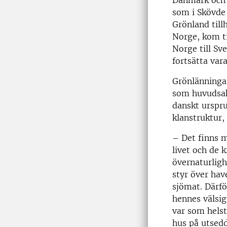
som i Skövde
Grönland till
Norge, kom ti
Norge till Sv
fortsätta var
Grönlänningar
som huvudsakl
danskt urspru
klanstruktur,
– Det finns m
livet och de 
övernaturligh
styr över hav
sjömat. Därfö
hennes välsign
var som helst
hus på utsedd