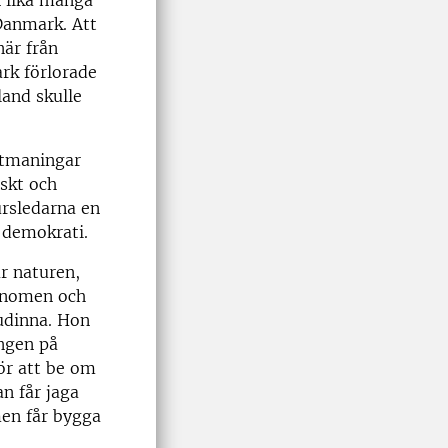
Danmark. Att
när från
rk förlorade
land skulle
 utmaningar
iskt och
ursledarna en
 demokrati.
r naturen,
fenomen och
gudinna. Hon
ången på
för att be om
an får jaga
men får bygga