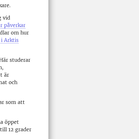
kare.
g vid
r påverkar
ndlar om hur
 i Arktis
 Här studerar
n,
t är
mat och
kar som att
ha öppet
till 12 grader