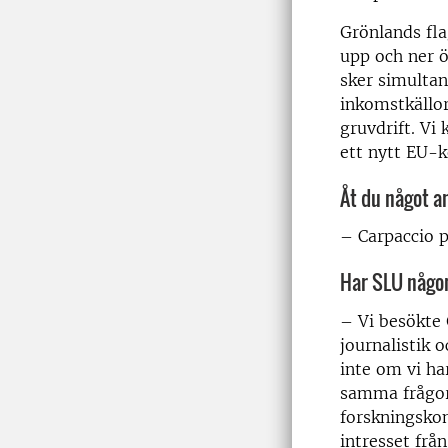
Grönlands fla
upp och ner ö
sker simultant
inkomstkällor
gruvdrift. Vi
ett nytt EU-k
Åt du något 
– Carpaccio 
Har SLU någo
– Vi besökte 
journalistik 
inte om vi h
samma frågor 
forskningsko
intresset frå