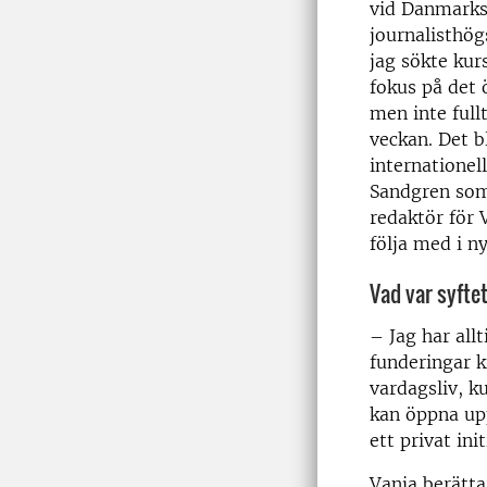
vid Danmarks
journalisthög
jag sökte kur
fokus på det 
men inte full
veckan. Det b
internationell
Sandgren som
redaktör för 
följa med i n
Vad var syfte
– Jag har all
funderingar 
vardagsliv, k
kan öppna upp
ett privat ini
Vanja berätta