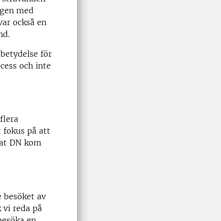
ingen med
var också en
nd.
 betydelse för
cess och inte
flera
 fokus på att
nnat DN kom
e besöket av
 vi reda på
besöka en