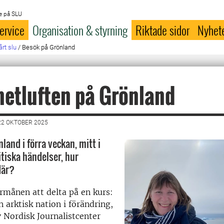
e på SLU
ervice
Organisation & styrning
Riktade sidor
Nyhet
årt slu
/
Besök på Grönland
 hetluften på Grönland
22 OKTOBER 2025
land i förra veckan, mitt i
itiska händelser, hur
där?
rmånen att delta på en kurs:
 arktisk nation i förändring,
 Nordisk Journalistcenter