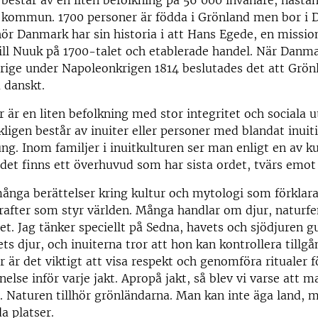
 kommun. 1700 personer är födda i Grönland men bor i 
hör Danmark har sin historia i att Hans Egede, en missio
ll Nuuk på 1700-talet och etablerade handel. När Danma
erige under Napoleonkrigen 1814 beslutades det att Grön
a danskt.
 är en liten befolkning med stor integritet och sociala
igen består av inuiter eller personer med blandat inuit
ng. Inom familjer i inuitkulturen ser man enligt en av k
 det finns ett överhuvud som har sista ordet, tvärs emot
ånga berättelser kring kultur och mytologi som förklara
krafter som styr världen. Många handlar om djur, natur
et. Jag tänker speciellt på Sedna, havets och sjödjuren 
ets djur, och inuiterna tror att hon kan kontrollera tillg
r är det viktigt att visa respekt och genomföra ritualer 
else inför varje jakt. Apropå jakt, så blev vi varse att m
. Naturen tillhör grönländarna. Man kan inte äga land, 
a platser.