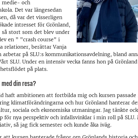
 medie- och
skola. Det var längesedan
sen, då var det visserligen
ökade intresset för Grönland,
t så stort som det blev under
lev en ” "crash course" i
a relationer, berättar Vanja
 arbetar på SLU:s kommunikationsavdelning, bland an
Vårt SLU. Under en intensiv vecka fanns hon på Grönlan
yhetsflödet på plats.
t med din resa?
tid haft ambitionen att fortbilda mig och kursen passade 
kring klimatförändringarna och hur Grönland hanterar d
ultur, sociala och ekonomiska utmaningar. Jag tänkte ock
 för nya perspektiv och infallsvinklar i min roll på SLU.
tiativ, så jag fick semester och kunde åka iväg.
r att kursen hanterade frågor om Grönlands historia oc