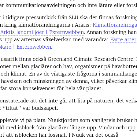
r kommunikationsavdelningen och inte lärare eller fors
t i tidigare pressutskick från SLU ska det finnas forsknin
 kring klimatförändringarna i Arktis:
Klimatförändringa
Arktis landmiljöer | Externwebben
. Annan forskning ha
s upp av arternas växelverkan med varandra:
Färre arter
rskare | Externwebben
.
tusarfik finns också Greenland Climate Research Centre.
oner mellan glaciärer och hav, organismer på havsbotte
och klimat. En av de viktigaste frågorna i sammanhange
havsisen och minskningen av denna, vilket påverkar kli
får stora konsekvenser för hela vår planet.
onstaterade att det inte går att lita på naturen, det ver
r ”tiltat” var budskapet.
pplevde vi på plats. Nuukfjorden som vanligtvis brukar 
lld med isblock från glaciärer längre upp. Vindar och upp 
rt att isblocken har lossnat. I Nuuk var det också