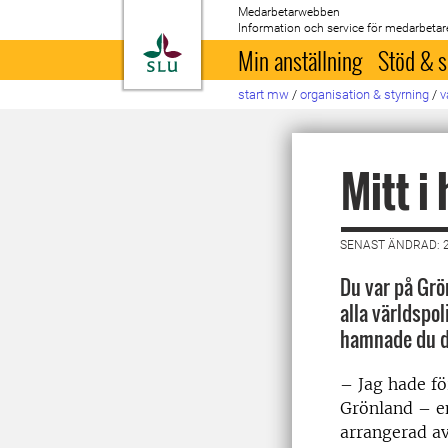
Medarbetarwebben
Information och service för medarbetar
Till startsida
Min anställning
Stöd & s
start mw
/
organisation & styrning
/
v
Mitt i
SENAST ÄNDRAD: 
Du var på Grön
alla världspol
hamnade du 
– Jag hade fö
Grönland – en
arrangerad av