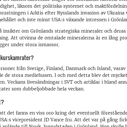
ndighet, liksom det politiska systemet och maktfördeln
ustningen i Arktis efter Rysslands invasion av Ukraina 
nehållet och inte minst USA:s växande intressen i Grönla
så insikter om Grönlands strategiska mineraler och deras
ing. Att utvinna de omtalade mineralerna är en lång pro
igger under stora ismassor.
a kurskamrater?
ersoner från Sverige, Finland, Danmark och Island, varav 
e de stora mediehusen. I och med detta blev det mycket
m. Veckans livesändningar i SVT och artiklar i bland a
rater som dubbeljobbade hela veckan.
t?
tt det fanns en viss oro kring det eventuellt föreståend
SA:s vicepresident JD Vance fru. Att det var på gång fick
anlände till Nuuk, huvudstaden i Grönland. Hon skulle 