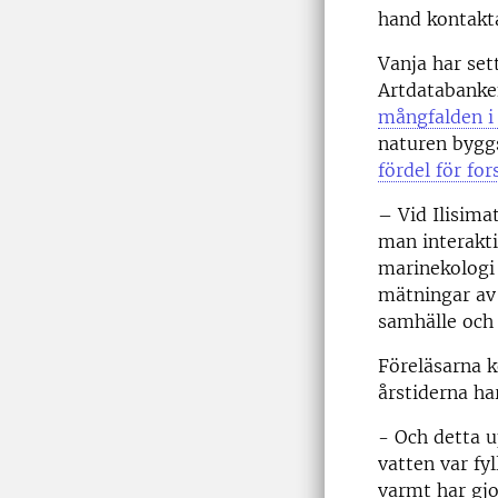
hand kontakta
Vanja har set
Artdatabanken
mångfalden i 
naturen bygg
fördel för fo
– Vid Ilisima
man interakti
marinekologi 
mätningar av 
samhälle och 
Föreläsarna k
årstiderna ha
- Och detta u
vatten var fy
varmt har gjo