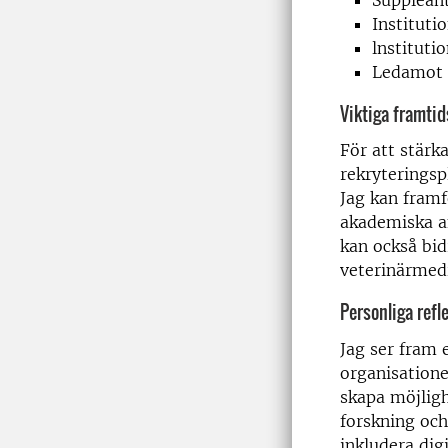
Supplean
Instituti
lnstituti
Ledamot o
Viktiga framtids
För att stärk
rekryteringsp
Jag kan framf
akademiska an
kan också bid
veterinärmedi
Personliga refl
Jag ser fram 
organisatione
skapa möjlig
forskning och
inkludera dig