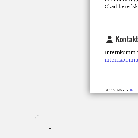
Ökad beredska
Kontakt
Internkommun
internkommu
SIDANSVARIG:
INT
-