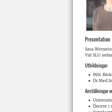
Presentation
Sara Wernerss
Vid SLU seda
Utbildningar:
MSc Biol
Dr.Med.S
Anställningar 
Universit
Docent i