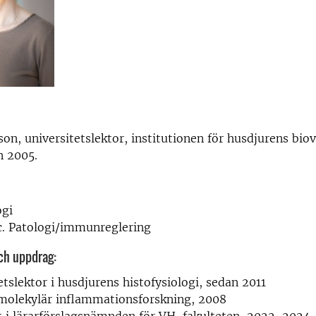
on, universitetslektor, institutionen för husdjurens bio
n 2005.
ogi
c. Patologi/immunreglering
och uppdrag:
etslektor i husdjurens histofysiologi, sedan 2011
 molekylär inflammationsforskning, 2008