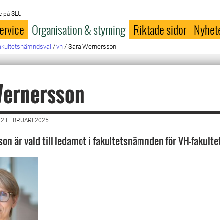
e på SLU
ervice
Organisation & styrning
Riktade sidor
Nyhet
akultetsnämndsval
/
vh
/
Sara Wernersson
Wernersson
2 FEBRUARI 2025
on är vald till ledamot i fakultetsnämnden för VH-fakulte