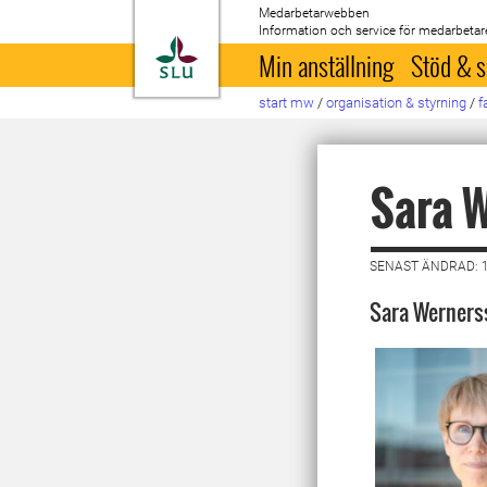
Medarbetarwebben
Information och service för medarbetar
Till startsida
Min anställning
Stöd & s
start mw
/
organisation & styrning
/
f
Sara 
SENAST ÄNDRAD: 1
Sara Wernerss