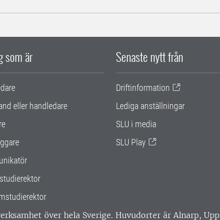
ig som är
Senaste nytt från
edare
Driftinformation
and eller handledare
Lediga anställningar
re
SLU i media
ggare
SLU Play
nikatör
studierektor
mstudierektor
 verksamhet över hela Sverige. Huvudorter är Alnarp, U