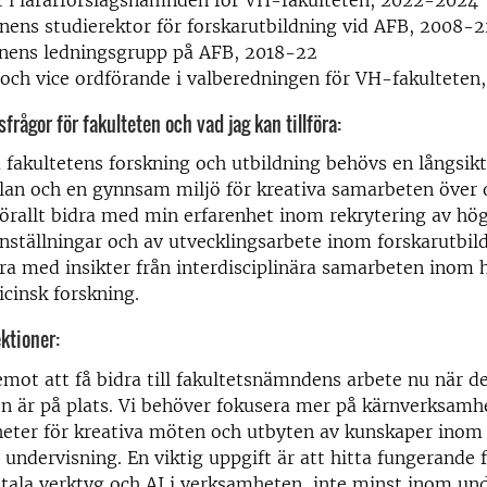
t i lärarförslagsnämnden för VH-fakulteten, 2022-2024
onens studierektor för forskarutbildning vid AFB, 2008-2
onens ledningsgrupp på AFB, 2018-22
ch vice ordförande i valberedningen för VH-fakulteten
frågor för fakulteten och vad jag kan tillföra:
a fakultetens forskning och utbildning behövs en långsikt
lan och en gynnsam miljö för kreativa samarbeten över o
örallt bidra med min erfarenhet inom rekrytering av hö
ställningar och av utvecklingsarbete inom forskarutbil
ra med insikter från interdisciplinära samarbeten inom
cinsk forskning.
ektioner:
emot att få bidra till fakultetsnämndens arbete nu när d
n är på plats. Vi behöver fokusera mer på kärnverksamh
heter för kreativa möten och utbyten av kunskaper inom
 undervisning. En viktig uppgift är att hitta fungerande 
itala verktyg och AI i verksamheten, inte minst inom un