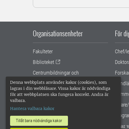
Organisationsenheter
För d
Fakulteter
Chef/l
Biblioteket
Doktor
Centrumbildningar och
Forska
samarbetsprojekt
Denna webbplats använder kakor (cookies), som
Handlä
lagras i din webbläsare. Vissa kakor är nödvändiga
Gemensamma verksamhetsstödet
Kommu
för att webbplatsen ska fungera korrekt. Andra är
valbara.
SLU Holding
Lärare/
Hantera valbara kakor
Progra
Tillåt bara nödvändiga kakor
SLU, Sveriges lantbruksuniversitet, har