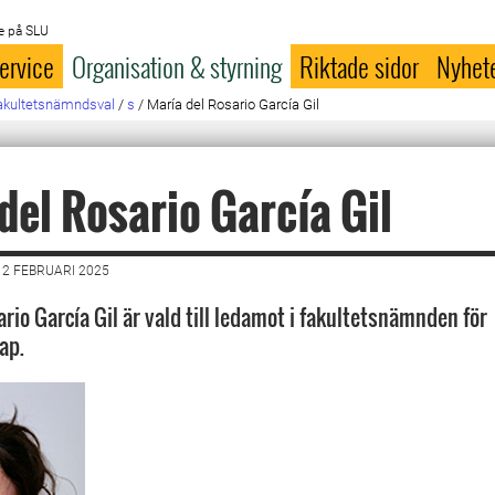
e på SLU
ervice
Organisation & styrning
Riktade sidor
Nyhet
akultetsnämndsval
/
s
/
María del Rosario García Gil
del Rosario García Gil
2 FEBRUARI 2025
rio García Gil är vald till ledamot i fakultetsnämnden för
ap.