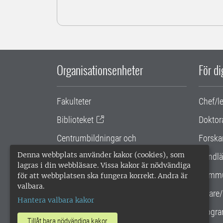
Organisationsenheter
För d
Fakulteter
Chef/l
Biblioteket
Doktor
Centrumbildningar och
Forska
samarbetsprojekt
Denna webbplats använder kakor (cookies), som
Handlä
lagras i din webbläsare. Vissa kakor är nödvändiga
Gemensamma verksamhetsstödet
Kommu
för att webbplatsen ska fungera korrekt. Andra är
valbara.
SLU Holding
Lärare/
Hantera valbara kakor
Progra
Tillåt bara nödvändiga kakor