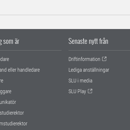
ig som är
Senaste nytt från
edare
Driftinformation
and eller handledare
Lediga anställningar
re
SLU i media
ggare
SLU Play
nikatör
studierektor
mstudierektor