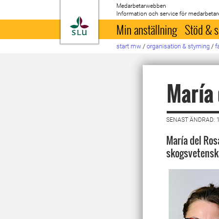
Medarbetarwebben
Information och service för medarbetar
Till startsida
Min anställning
Stöd & s
start mw
/
organisation & styrning
/
f
María 
SENAST ÄNDRAD: 1
María del Rosa
skogsvetensk