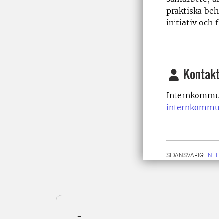
praktiska beh
initiativ och 
Kontakt
Internkommun
internkommu
SIDANSVARIG:
INT
-