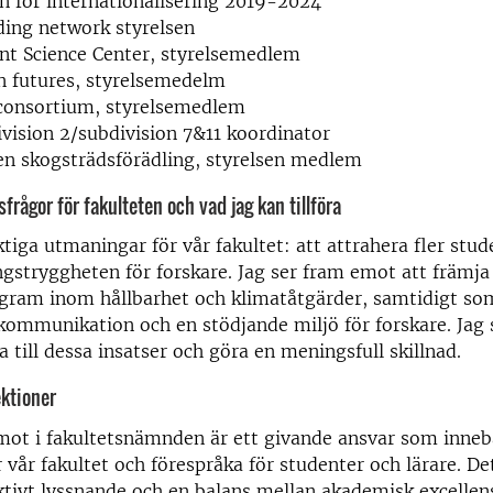
n för internationalisering 2019-2024
ing network styrelsen
nt Science Center, styrelsemedlem
n futures, styrelsemedelm
 consortium, styrelsemedlem
vision 2/subdivision 7&11 koordinator
n skogsträdsförädling, styrelsen medlem
frågor för fakulteten och vad jag kan tillföra
ktiga utmaningar för vår fakultet: att attrahera fler stud
ngstryggheten för forskare. Jag ser fram emot att främja
ram inom hållbarhet och klimatåtgärder, samtidigt som 
ommunikation och en stödjande miljö för forskare. Jag 
a till dessa insatser och göra en meningsfull skillnad.
ektioner
mot i fakultetsnämnden är ett givande ansvar som inneb
r vår fakultet och förespråka för studenter och lärare. De
tivt lyssnande och en balans mellan akademisk excellen