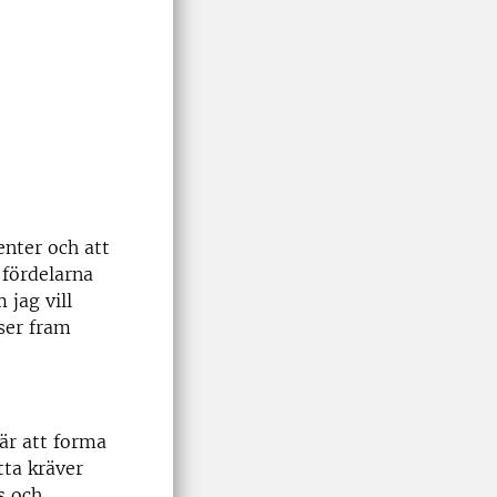
enter och att
 fördelarna
jag vill
ser fram
är att forma
tta kräver
s och