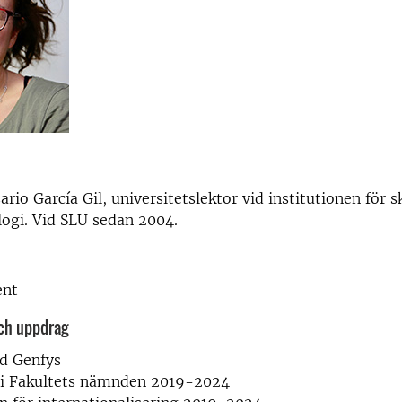
ario García Gil, universitetslektor vid institutionen för s
logi. Vid SLU sedan 2004.
ent
och uppdrag
id Genfys
i Fakultets nämnden 2019-2024