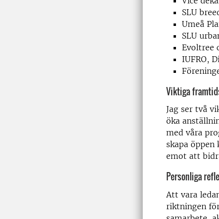
Vice deka
SLU breed
Umeå Pla
SLU urba
Evoltree
IUFRO, Di
Föreninge
Viktiga framtids
Jag ser två vi
öka anställni
med våra prog
skapa öppen k
emot att bidr
Personliga refl
Att vara leda
riktningen fö
samarbete, ak