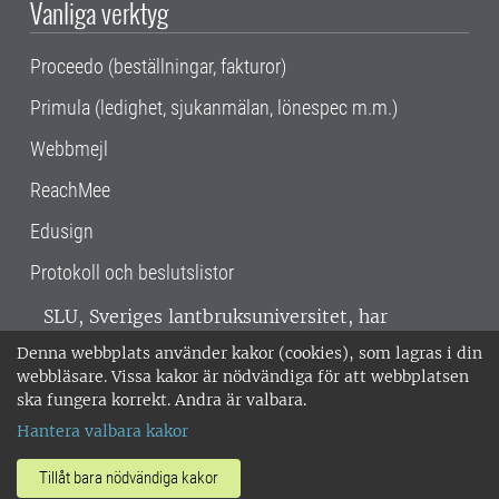
Vanliga verktyg
Proceedo (beställningar, fakturor)
Primula (ledighet, sjukanmälan, lönespec m.m.)
Webbmejl
ReachMee
Edusign
Protokoll och beslutslistor
SLU, Sveriges lantbruksuniversitet, har
verksamhet över hela Sverige. Huvudorter är
Denna webbplats använder kakor (cookies), som lagras i din
Alnarp, Uppsala och Umeå.
SLU är
webbläsare. Vissa kakor är nödvändiga för att webbplatsen
miljöcertifierat enligt ISO 14001. •
Telefon:
ska fungera korrekt. Andra är valbara.
018-67 10 00 • Org nr: 202100-2817 •
Om
Hantera valbara kakor
medarbetarwebben
•
SLU:s fakturaadress
•
Om SLU:s webbplatser
•
Vid KRIS
Tillåt bara nödvändiga kakor