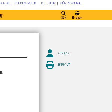
SLU.SE
STUDENTWEBB
BIBLIOTEK
SÖK PERSONAL
er
Sök
English
KONTAKT
SKRIV UT
n.