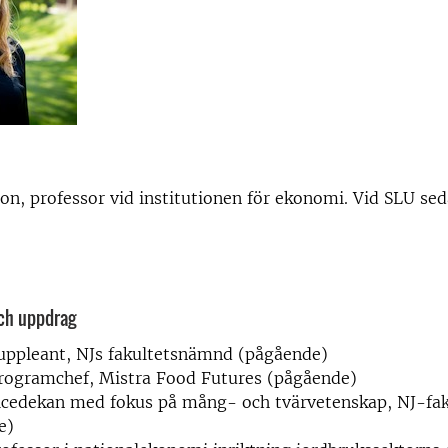
n, professor vid institutionen för ekonomi. Vid SLU se
och uppdrag
uppleant, NJs fakultetsnämnd (pågående)
rogramchef, Mistra Food Futures (pågående)
icedekan med fokus på mång- och tvärvetenskap, NJ-fak
e)