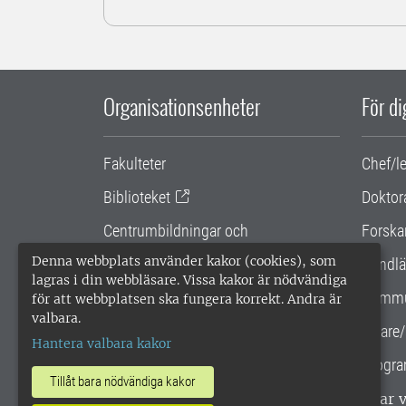
Organisationsenheter
För d
Fakulteter
Chef/l
Biblioteket
Doktor
Centrumbildningar och
Forska
samarbetsprojekt
Denna webbplats använder kakor (cookies), som
Handlä
lagras i din webbläsare. Vissa kakor är nödvändiga
Gemensamma verksamhetsstödet
Kommu
för att webbplatsen ska fungera korrekt. Andra är
valbara.
SLU Holding
Lärare/
Hantera valbara kakor
Progra
Tillåt bara nödvändiga kakor
SLU, Sveriges lantbruksuniversitet, har