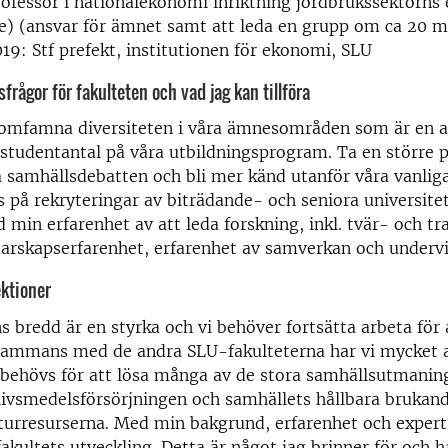
ofessor i nationalekonomi inriktning jordbrukssektorns
e) (ansvar för ämnet samt att leda en grupp om ca 20 
19: Stf prefekt, institutionen för ekonomi, SLU
frågor för fakulteten och vad jag kan tillföra
a omfamna diversiteten i våra ämnesområden som är en a
 studentantal på våra utbildningsprogram. Ta en större p
 samhällsdebatten och bli mer känd utanför våra vanliga
s på rekryteringar av biträdande- och seniora universitet
 min erfarenhet av att leda forskning, inkl. tvär- och tr
darskapserfarenhet, erfarenhet av samverkan och undervi
ektioner
s bredd är en styrka och vi behöver fortsätta arbeta fö
lsammans med de andra SLU-fakulteterna har vi mycket 
 behövs för att lösa många av de stora samhällsutmanin
 livsmedelsförsörjningen och samhällets hållbara brukan
turresurserna. Med min bakgrund, erfarenhet och expert
 fakultets utveckling. Detta är något jag brinner för och ha