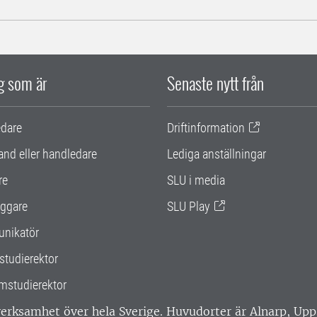
ig som är
Senaste nytt från
edare
Driftinformation
and eller handledare
Lediga anställningar
re
SLU i media
ggare
SLU Play
nikatör
studierektor
mstudierektor
 verksamhet över hela Sverige. Huvudorter är Alnarp, U