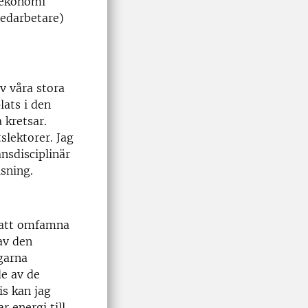
 ekonomi
medarbetare)
v våra stora
lats i den
 kretsar.
slektorer. Jag
ansdisciplinär
sning.
r att omfamna
av den
garna
de av de
is kan jag
r energi till