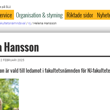
e på SLU
ervice
Organisation & styrning
Riktade sidor
Nyhet
akultetsnämndsval
/
nj
/
Helena Hansson
a Hansson
2 FEBRUARI 2025
n är vald till ledamot i fakultetsnämnden för NJ-fakultete