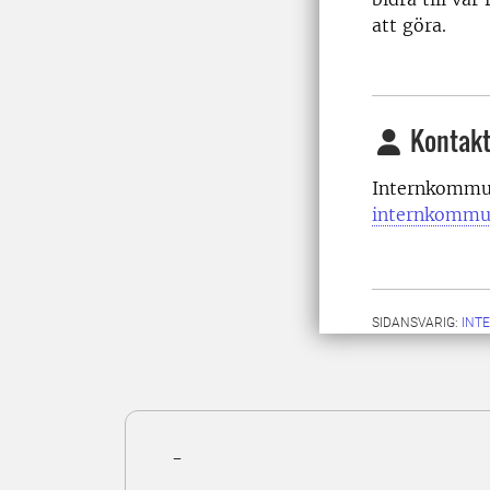
att göra.
Kontakt
Internkommun
internkommu
SIDANSVARIG:
INT
-