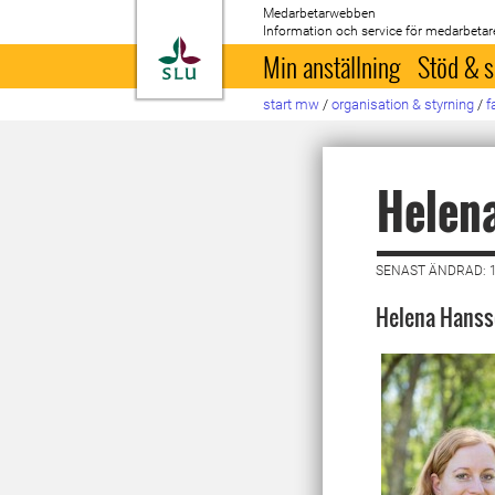
Medarbetarwebben
Information och service för medarbetar
Till startsida
Min anställning
Stöd & s
start mw
/
organisation & styrning
/
f
Helen
SENAST ÄNDRAD: 1
Helena Hansso