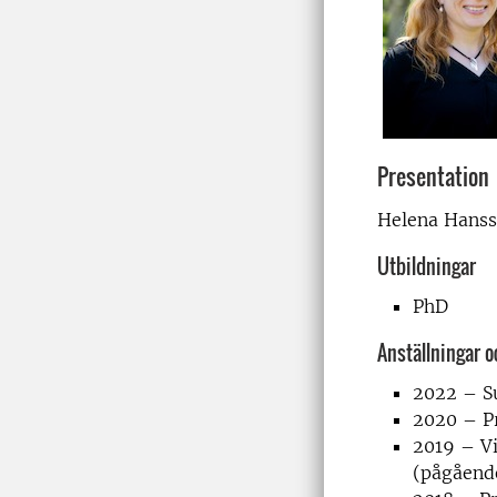
Presentation
Helena Hansso
Utbildningar
PhD
Anställningar 
2022 – S
2020 – P
2019 – V
(pågåend