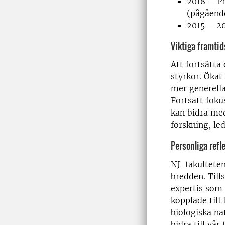
2018 – Pr
(pågåend
2015 – 20
Viktiga framtids
Att fortsätt
styrkor. Ökat
mer generella
Fortsatt foku
kan bidra med
forskning, le
Personliga refl
NJ-fakulteten
bredden. Til
expertis som
kopplade till
biologiska na
bidra till vår