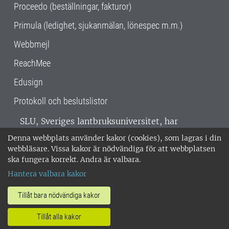
Proceedo (beställningar, fakturor)
Primula (ledighet, sjukanmälan, lönespec m.m.)
Webbmejl
ReachMee
Edusign
Protokoll och beslutslistor
SLU, Sveriges lantbruksuniversitet, har
verksamhet över hela Sverige. Huvudorter är
Denna webbplats använder kakor (cookies), som lagras i din
Alnarp, Uppsala och Umeå.
SLU är
webbläsare. Vissa kakor är nödvändiga för att webbplatsen
miljöcertifierat enligt ISO 14001. •
Telefon:
ska fungera korrekt. Andra är valbara.
018-67 10 00 • Org nr: 202100-2817 •
Om
Hantera valbara kakor
medarbetarwebben
•
SLU:s fakturaadress
•
Om SLU:s webbplatser
•
Vid KRIS
Tillåt bara nödvändiga kakor
•
Hantera kakor
•
Behandling av
Tillåt alla kakor
personuppgifter