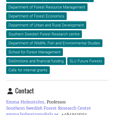
Department of Forest Resource Management
Department of Forest Economics
Department of Urban and Rural Development
Southern Swedish Forest Research centre
Department of Wildlife, Fish and Environmental Studies
School for Forest Management
Distinctions and financial funding
SLU Future Forests
Calls for internal grants
Contact
Emma Holmström,
Professor
Southern Swedish Forest Research Centre
emma.holmstrom@slu.se
,
+4640415114,