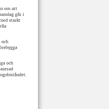
an om att
sanslag går i
 med starkt
ella
p och
 förebygga
iga och
baserad
ingsbiståndet.