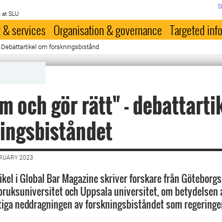
S
 at SLU
 & services
Organisation & governance
Targeted inf
- Debattartikel om forskningsbistånd
m och gör rätt" - debattarti
ingsbiståndet
BRUARY 2023
ikel i Global Bar Magazine skriver forskare från Göteborgs
bruksuniversitet och Uppsala universitet, om betydelsen 
iga neddragningen av forskningsbiståndet som regeringen