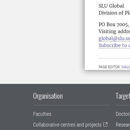
SLU Global
Division of P
PO Box 7005,
Visiting addr
global@slu.s
Subscribe to 
PAGE EDITOR:
MALI
Organisation
Target
Faculties
Doctor
Collaborative centres and projects
Resear