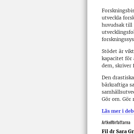
Forskningsbi
utveckla fors
huvudsak till
utvecklingsfo
forskningssy
Stödet är vik
kapacitet för
dem, skriver 
Den drastiska
bärkraftiga s
samhällsutvec
Gör om. Gör rä
Läs mer i deb
Artkelförfattarna
Fil dr Sara G