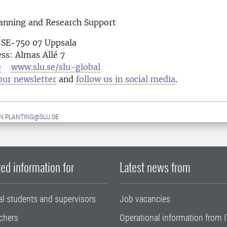
lanning and Research Support
 SE-750 07 Uppsala
ess: Almas Allé 7
e
www.slu.se/slu-global
our newsletter
and
follow us in social media
N.PLANTING@SLU.SE
ed information for
Latest news from
al students and supervisors
Job vacancies
chers
Operational information from I