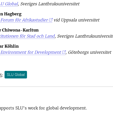
LU Global
, Sveriges Lantbruksuniversitet
en Hagberg
e
Forum för Afrikastudier
vid Uppsala universitet
y Chiwona-Karltun
titutionen för Stad och Land
, Sveriges Lantbruksuniversi
ar Köhlin
e
Environment for Development
, Göteborgs universitet
s:
SLU Global
pports SLU's work for global development.