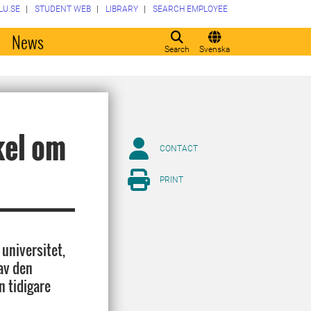
LU.SE
STUDENT WEB
LIBRARY
SEARCH EMPLOYEE
o
News
Search
Svenska
kel om
CONTACT
PRINT
 universitet,
av den
 tidigare