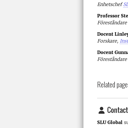
Enhetschef
S
Professor St
Föreståndar
Docent Linle
Forskare,
Ins
Docent Gunn
Föreståndar
Related page
Contact
SLU Global
su