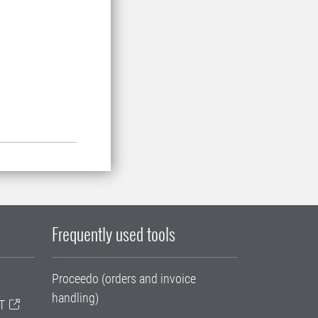
.
Frequently used tools
Proceedo (orders and invoice
handling)
T