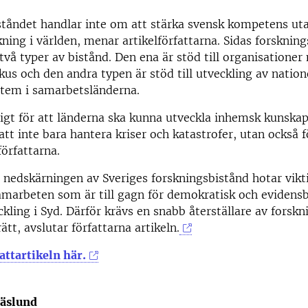
ståndet handlar inte om att stärka svensk kompetens ut
kning i världen, menar artikelförfattarna. Sidas forskning
 två typer av bistånd. Den ena är stöd till organisationer
kus och den andra typen är stöd till utveckling av nation
stem i samarbetsländerna.
tigt för att länderna ska kunna utveckla inhemsk kunska
 att inte bara hantera kriser och katastrofer, utan också
författarna.
 nedskärningen av Sveriges forskningsbistånd hotar vikt
amarbeten som är till gagn för demokratisk och evidens
kling i Syd. Därför krävs en snabb återställare av forskn
tt, avslutar författarna artikeln.
attartikeln här.
räslund