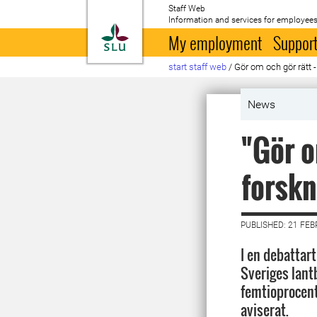
Staff Web
Information and services for employees
To startpage
My employment
Support
start staff web
/
Gör om och gör rätt 
News
"Gör o
forskn
PUBLISHED: 21 FE
I en debattart
Sveriges lant
femtioprocent
aviserat.