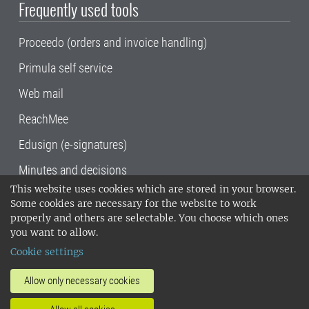
Frequently used tools
Proceedo (orders and invoice handling)
Primula self service
Web mail
ReachMee
Edusign (e-signatures)
Minutes and decisions
This website uses cookies which are stored in your browser.
SLU, the Swedish University of Agricultural
Some cookies are necessary for the website to work
Sciences
, has its main locations in Alnarp,
properly and others are selectable. You choose which ones
Uppsala and Umeå.
SLU is certified to the ISO
you want to allow.
14001 environmental standard. •
Telephone:
Cookie settings
018-67 10 00 • Org nr: 202100-2817•
SLU's
invoice address
•
About the staff web
•
About
Allow only necessary cookies
SLU's websites
•
Manage cookies
•