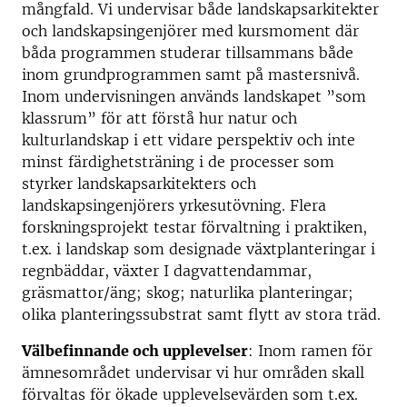
mångfald. Vi undervisar både landskapsarkitekter
och landskapsingenjörer med kursmoment där
båda programmen studerar tillsammans både
inom grundprogrammen samt på mastersnivå.
Inom undervisningen används landskapet ”som
klassrum” för att förstå hur natur och
kulturlandskap i ett vidare perspektiv och inte
minst färdighetsträning i de processer som
styrker landskapsarkitekters och
landskapsingenjörers yrkesutövning. Flera
forskningsprojekt testar förvaltning i praktiken,
t.ex. i landskap som designade växtplanteringar i
regnbäddar, växter I dagvattendammar,
gräsmattor/äng; skog; naturlika planteringar;
olika planteringssubstrat samt flytt av stora träd.
Välbefinnande och upplevelser
: Inom ramen för
ämnesområdet undervisar vi hur områden skall
förvaltas för ökade upplevelsevärden som t.ex.