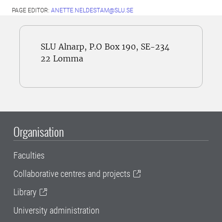
PAGE EDITOR:
ANETTE.NELDESTAM@SLU.SE
SLU Alnarp, P.O Box 190, SE-234
22 Lomma
Organisation
Faculties
Collaborative centres and projects
Library
University administration