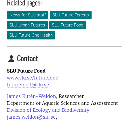
Related pages:
News for SLU staff
SLU Future Forests
SLU Urban Futures
SLU Future Food
SLU Future One Health
Contact
SLU Future Food
www.slu.se/futurefood
futurefood@slu.se
James Kurén-Weldon,
Researcher
Department of Aquatic Sciences and Assessment,
Division of Ecology and Biodiversity
james.weldon@slu.se
,