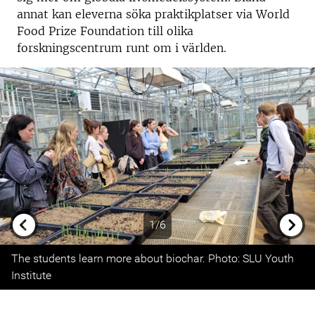
annat kan eleverna söka praktikplatser via World
Food Prize Foundation till olika
forskningscentrum runt om i världen.
1/6
Previous
Next
The students learn more about biochar. Photo: SLU Youth
Institute