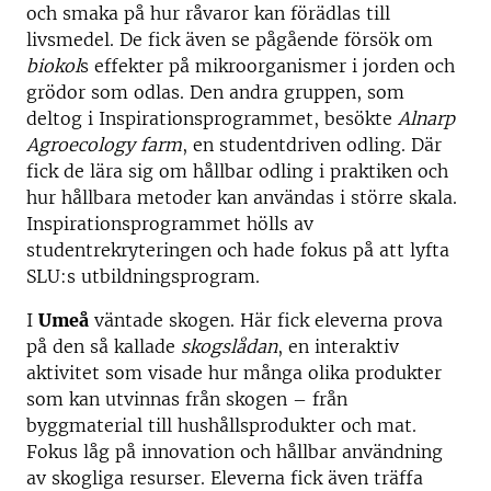
och smaka på hur råvaror kan förädlas till
livsmedel. De fick även se pågående försök om
biokol
s effekter på mikroorganismer i jorden och
grödor som odlas. Den andra gruppen, som
deltog i Inspirationsprogrammet, besökte
Alnarp
Agroecology farm
, en studentdriven odling. Där
fick de lära sig om hållbar odling i praktiken och
hur hållbara metoder kan användas i större skala.
Inspirationsprogrammet hölls av
studentrekryteringen och hade fokus på att lyfta
SLU:s utbildningsprogram.
I
Umeå
väntade skogen. Här fick eleverna prova
på den så kallade
skogslådan
, en interaktiv
aktivitet som visade hur många olika produkter
som kan utvinnas från skogen – från
byggmaterial till hushållsprodukter och mat.
Fokus låg på innovation och hållbar användning
av skogliga resurser. Eleverna fick även träffa