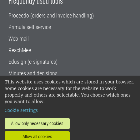
Frequently used tools
Proceedo (orders and invoice handling)
Primula self service
Web mail
ReachMee
Edusign (e-signatures)
Minutes and decisions
This website uses cookies which are stored in your browser.
SLU, the Swedish University of Agricultural
Some cookies are necessary for the website to work
Sciences
, has its main locations in Alnarp,
properly and others are selectable. You choose which ones
Uppsala and Umeå.
SLU is certified to the ISO
you want to allow.
14001 environmental standard. •
Telephone:
Cookie settings
018-67 10 00 • Org nr: 202100-2817•
SLU's
invoice address
•
About the staff web
•
About
Allow only necessary cookies
SLU's websites
•
Manage cookies
•
Allow all cookies
Processing of personal data