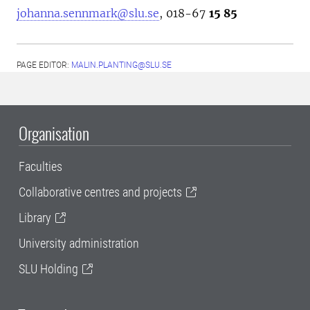
johanna.sennmark@slu.se
, 018-67
15 85
PAGE EDITOR:
MALIN.PLANTING@SLU.SE
Organisation
Faculties
Collaborative centres and projects
Library
University administration
SLU Holding