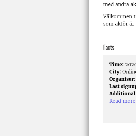
med andra ak
Välkommen ti
som aktör är
Facts
Time:
2020
City:
Onlin
Organiser:
Last signu
Additional
Read more 