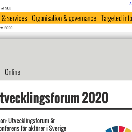
S
 at SLU
 & services
Organisation & governance
Targeted inf
um 2020
Online
Utvecklingsforum 2020
ion: Utvecklingsforum är
onferens för aktörer i Sverige