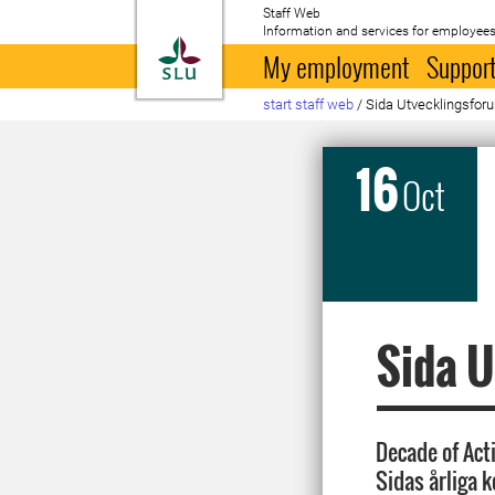
Staff Web
Information and services for employees
To startpage
My employment
Support
start staff web
/
Sida Utvecklingsfor
16
Oct
Sida 
Decade of Act
Sidas årliga k