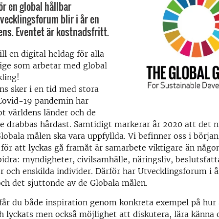
r en global hållbar
vecklingsforum blir i år en
ens. Eventet är kostnadsfritt.
l en digital heldag för alla
rige som arbetar med global
kling!
ns sker i en tid med stora
Covid-19 pandemin har
ot världens länder och de
ste drabbas hårdast. Samtidigt markerar år 2020 att det nu
 Globala målen ska vara uppfyllda. Vi befinner oss i börja
 för att lyckas gå framåt är samarbete viktigare än någo
bidra: myndigheter, civilsamhälle, näringsliv, beslutsfatt
r och enskilda individer. Därför har Utvecklingsforum i å
ch det sjuttonde av de Globala målen.
får du både inspiration genom konkreta exempel på hur
 lyckats men också möjlighet att diskutera, lära känna 