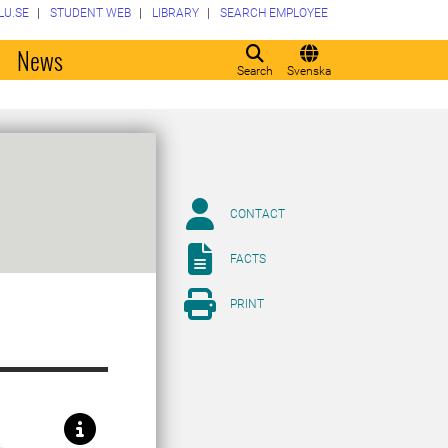
LU.SE
STUDENT WEB
LIBRARY
SEARCH EMPLOYEE
o
News
Search
Svenska
CONTACT
FACTS
PRINT