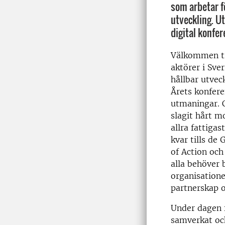
som arbetar fö
utveckling. Ut
digital konfer
Välkommen til
aktörer i Sve
hållbar utvec
Årets konfere
utmaningar. 
slagit hårt m
allra fattiga
kvar tills de
of Action och
alla behöver 
organisatione
partnerskap o
Under dagen 
samverkat och