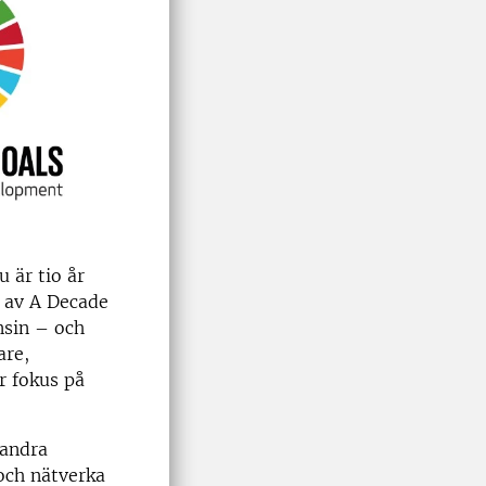
 är tio år
n av A Decade
nsin – och
are,
r fokus på
 andra
och nätverka