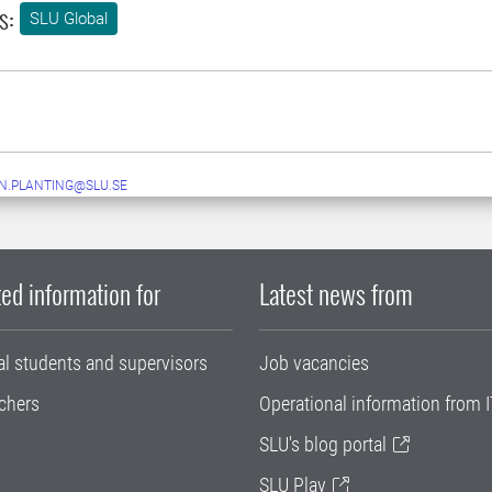
s:
SLU Global
N.PLANTING@SLU.SE
ed information for
Latest news from
al students and supervisors
Job vacancies
chers
Operational information from I
SLU's blog portal
SLU Play