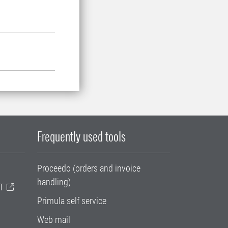
Frequently used tools
Proceedo (orders and invoice
handling)
T
Primula self service
Web mail