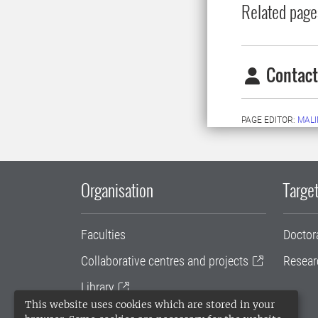
Related page
Contact
PAGE EDITOR:
MALI
Organisation
Target
Faculties
Doctor
Collaborative centres and projects
Resear
Library
This website uses cookies which are stored in your
University administration