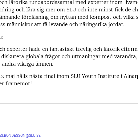
 och lärorika rundabordssamtal med experter inom livsm
dring och lära sig mer om SLU och inte minst fick de ch
ännande föreläsning om nyttan med kompost och vilka 
ss människor att få levande och näringsrika jordar.
le.
ch experter hade en fantastskt trevlig och lärorik efter
t diskutera globala frågor och utmaningar med varandra
 andra viktiga ämnen.
2 maj hålls nästa final inom SLU Youth Institute i Alna
ser framemot!
ES.BONDESSON@SLU.SE