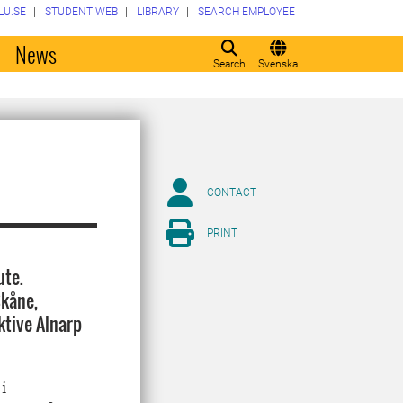
LU.SE
STUDENT WEB
LIBRARY
SEARCH EMPLOYEE
o
News
Search
Svenska
CONTACT
PRINT
ute.
Skåne,
ktive Alnarp
i