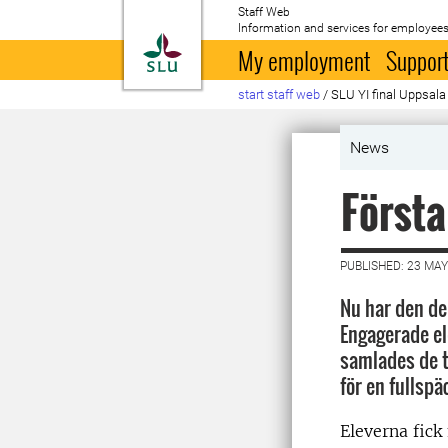
Staff Web
Information and services for employees
To startpage
My employment
Support
start staff web
/
SLU YI final Uppsala
News
Första
PUBLISHED: 23 MAY
Nu har den de 
Engagerade ele
samlades de t
för en fullsp
Eleverna fick