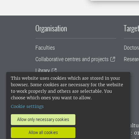
Organisation
Target
Faculties
Doctor
Collaborative centres and projects
Resear
Library
This website uses cookies which are stored in your
University administration
browser. Some cookies are necessary for the website
to work properly and others are selectable. You
SLU Holding
choose which ones you want to allow.
Cookie settings
Allow only necessary cookies
SLU, the Swedish University of Agricultu
environmental standard. •
Telephone: 0
Allow all cookies