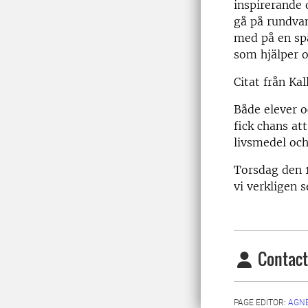
inspirerande
gå på rundvan
med på en sp
som hjälper o
Citat från Kal
Både elever o
fick chans at
livsmedel och
Torsdag den 1
vi verkligen 
Contact
PAGE EDITOR:
AGN