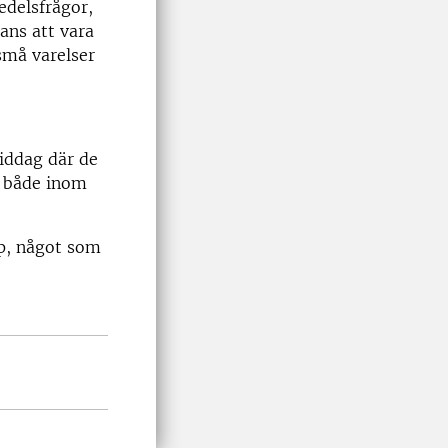
edelsfrågor,
ans att vara
små varelser
middag där de
, både inom
rp, något som