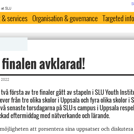
S
 at SLU
 & services
Organisation & governance
Targeted inf
 finalen avklarad!
 2022
två första av tre finaler gått av stapeln i SLU Youth Instit
ver från tre olika skolor i Uppsala och fyra olika skolor i 
vå senaste torsdagarna på SLU:s campus i Uppsala respe
äckad eftermiddag med nätverkande och lärande.
 möjligheten att presentera sina uppsatser och diskutera 